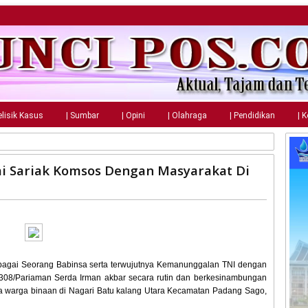
elisik Kasus
| Sumbar
| Opini
| Olahraga
| Pendidikan
| 
ai Sariak Komsos Dengan Masyarakat Di
gai Seorang Babinsa serta terwujutnya Kemanunggalan TNI dengan
0308/Pariaman Serda Irman akbar secara rutin dan berkesinambungan
 warga binaan di Nagari Batu kalang Utara Kecamatan Padang Sago,