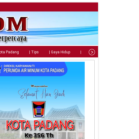
Kota Padang
| Tips
| Gaya Hidup
| Teknologi
| Kuliner
| C