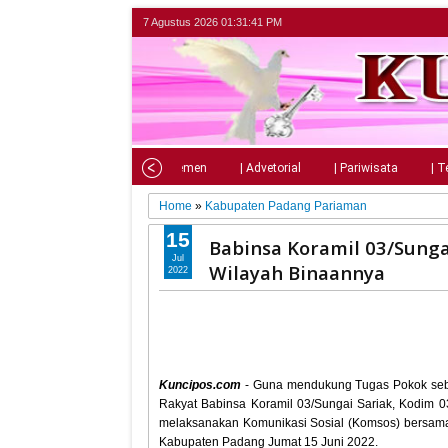
7 Agustus 2026
01:31:42 PM
Home
| Nasional
| Parlemen
| Advetorial
| Pariwisata
| T
Home
»
Kabupaten Padang Pariaman
15
Babinsa Koramil 03/Sung
Jul
Wilayah Binaannya
2022
Kuncipos.com
- Guna mendukung Tugas Pokok seba
Rakyat Babinsa Koramil 03/Sungai Sariak, Kodim 
melaksanakan Komunikasi Sosial (Komsos) bersama
Kabupaten Padang Jumat 15 Juni 2022.