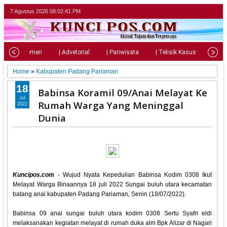
7 Agustus 2026
08:02:42 PM
| Parlemen
| Advetorial
| Pariwisata
| Telisik Kasus
| Su
Home
»
Kabupaten Padang Pariaman
18
Babinsa Koramil 09/Anai Melayat Ke
Jul
Rumah Warga Yang Meninggal
2022
Dunia
Kuncipos.com
- Wujud Nyata Kepedulian Babinsa Kodim 0308 Ikut
Melayat Warga Binaannya 18 juli 2022 Sungai buluh utara kecamatan
batang anai kabupaten Padang Pariaman, Senin (18/07/2022).
Babinsa 09 anai sungai buluh utara kodim 0308 Sertu Syafri eldi
melaksanakan kegiatan melayat di rumah duka alm Bpk Alizar di Nagari