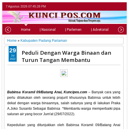
7 Agustus 2026
07:45:29 PM
Home
| Nasional
| Parlemen
| Advetorial
| Pariw
Home
»
Kabupaten Padang Pariaman
29
Peduli Dengan Warga Binaan dan
Jul
Turun Tangan Membantu
2022
Babinsa Koramil 09/Batang Anai, Kuncipos.com
– Banyak cara yang
perlu dilakukan oleh seorang prajurit khususnya Babinsa untuk lebih
dekat dengan warga binaannya, salah satunya yang di lakukan Praka
A.Joko Susanto Sebagai Babinsa *Membantu warga memperbaiki pipa
saluran air yang bocor Jum'at (29/07/2022).
Kepedulian yang ditunjukkan oleh Babinsa Koramil 09/Batang Anai