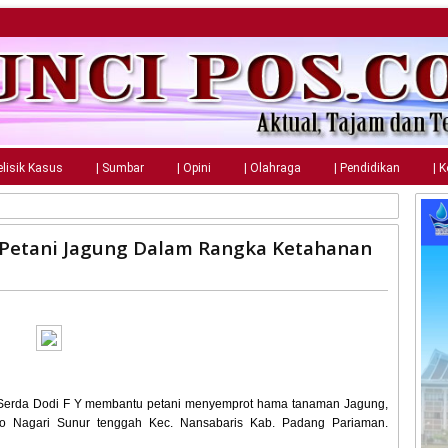
elisik Kasus
| Sumbar
| Opini
| Olahraga
| Pendidikan
| 
Petani Jagung Dalam Rangka Ketahanan
Serda Dodi F Y membantu petani menyemprot hama tanaman Jagung,
jo Nagari Sunur tenggah Kec. Nansabaris Kab. Padang Pariaman.