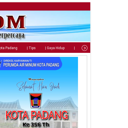
Kota Padang
| Tips
| Gaya Hidup
| Teknologi
| Kuliner
| C