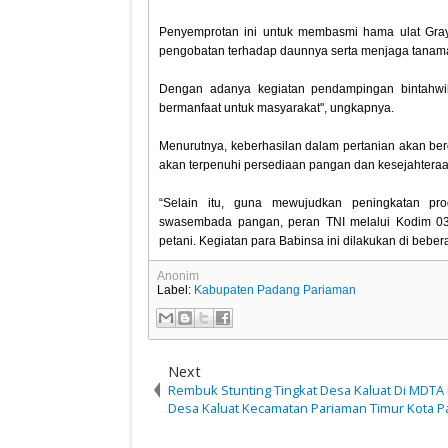
Penyemprotan ini untuk membasmi hama ulat Gray
pengobatan terhadap daunnya serta menjaga tanama
Dengan adanya kegiatan pendampingan bintahwi
bermanfaat untuk masyarakat", ungkapnya.
Menurutnya, keberhasilan dalam pertanian akan ber
akan terpenuhi persediaan pangan dan kesejahteraa
“Selain itu, guna mewujudkan peningkatan pr
swasembada pangan, peran TNI melalui Kodim 03
petani. Kegiatan para Babinsa ini dilakukan di beb
Anonim
Label:
Kabupaten Padang Pariaman
Next
Rembuk Stunting Tingkat Desa Kaluat Di MDTA
Desa Kaluat Kecamatan Pariaman Timur Kota P