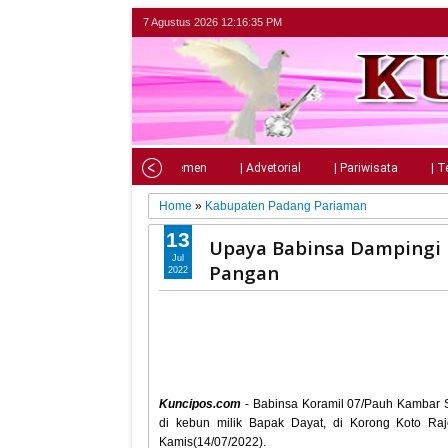
7 Agustus 2026
12:16:37 PM
Home
| Nasional
| Parlemen
| Advetorial
| Pariwisata
| T
Home
»
Kabupaten Padang Pariaman
13
Upaya Babinsa Dampingi 
Jul
Pangan
2022
Kuncipos.com
- Babinsa Koramil 07/Pauh Kambar 
di kebun milik Bapak Dayat, di Korong Koto Ra
Kamis(14/07/2022).