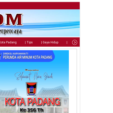
 Kota Padang
| Tips
| Gaya Hidup
| Teknologi
| Kuliner
| 