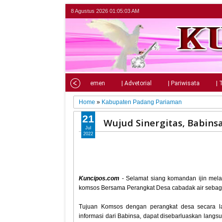
8 Agustus 2026
01:05:05 AM
Home
| Nasional
| Parlemen
| Advetorial
| Pariwisata
| 
Home
»
Kabupaten Padang Pariaman
21
Wujud Sinergitas, Babin
Jul
2022
Kuncipos.com
- Selamat siang komandan ijin mel
komsos Bersama Perangkat Desa cabadak air sebaga
Tujuan Komsos dengan perangkat desa secara lan
informasi dari Babinsa, dapat disebarluaskan lang