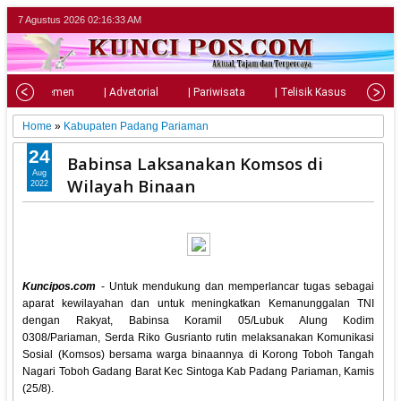
7 Agustus 2026
02:16:34 AM
| Parlemen
| Advetorial
| Pariwisata
| Telisik Kasus
| Su
Home
»
Kabupaten Padang Pariaman
24
Babinsa Laksanakan Komsos di
Aug
Wilayah Binaan
2022
Kuncipos.com
- Untuk mendukung dan memperlancar tugas sebagai
aparat kewilayahan dan untuk meningkatkan Kemanunggalan TNI
dengan Rakyat, Babinsa Koramil 05/Lubuk Alung Kodim
0308/Pariaman, Serda Riko Gusrianto rutin melaksanakan Komunikasi
Sosial (Komsos) bersama warga binaannya di Korong Toboh Tangah
Nagari Toboh Gadang Barat Kec Sintoga Kab Padang Pariaman, Kamis
(25/8).