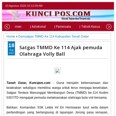
10 Agustus 2026
10:12:10 AM
| Parlemen
| Advetorial
| Pariwisata
| Telisik Kasus
| Su
Home
»
Dansatgas TMMD Ke 114 Kabupaten Tanah Datar
18
Satgas TMMD Ke 114 Ajak pemuda
Aug
Olahraga Volly Ball
2022
Tanah Datar, Kuncipos.com
- Guna menjalin kebersamaan dan
keakraban sekaligus membina warga untuk terus menjaga kesehatan,
Satgas Tentara Manunggal Membangun Desa (TMMD) ke-114 Kodim
0307/TD mengajak pemuda melaksanakan olahraga bola voli bersama.
Bahkan, Komandan SSK Letda lnf Eri Hermawan turut serta dalam
pertandingan yang berlangsung di lapangan Jorong pasa senayan,