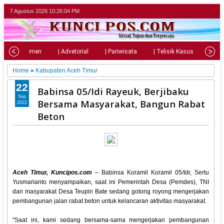
7 Agustus 2026
10:26:05 PM
| Parlemen
| Advetorial
| Pariwisata
| Telisik Kasus
| Su
Home
»
Kabupaten Aceh Timur
22
Babinsa 05/Idi Rayeuk, Berjibaku
Sep
Bersama Masyarakat, Bangun Rabat
2022
Beton
Aceh Timur, Kuncipos.com
– Babinsa Koramil Koramil 05/Idr, Sertu
Yusmarianto menyampaikan, saat ini Pemerintah Desa (Pemdes), TNI
dan masyarakat Desa Teupin Bate sedang gotong royong mengerjakan
pembangunan jalan rabat beton untuk kelancaran aktivitas masyarakat.
"Saat ini, kami sedang bersama-sama mengerjakan pembangunan