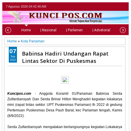
7 Agustus 2026
04:42:41 AM
Home
| Nasional
| Parlemen
| Advetorial
| Pariw
Home
»
Kota Pariaman
07
Babinsa Hadiri Undangan Rapat
Sep
Lintas Sektor Di Puskesmas
2022
Kuncipos.com
- Anggota Koramil 01/Pariaman Babinsa Serda
Zulfardiansyah Dan Serda Brinal Hilton Menghadiri kegiatan lokakarya
mini (rapat lintas sektor. UPT Puskesmas Pariaman) th 2022 di gedung
Pertemuan Puskesmas Desa Pauh Barat, kec Pariaman tengah, Kamis
(8/9/2022).
Serda Zulfardiansyah mengatakan berlangsungnya kegiatan Lokakarya