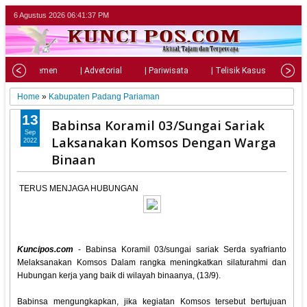
6 Agustus 2026
06:41:38 PM
| Parlemen
| Advetorial
| Pariwisata
| Telisik Kasus
| Su
Home
»
Kabupaten Padang Pariaman
13
Babinsa Koramil 03/Sungai Sariak
Sep
Laksanakan Komsos Dengan Warga
2022
Binaan
TERUS MENJAGA HUBUNGAN
Kuncipos.com
- Babinsa Koramil 03/sungai sariak Serda syafrianto
Melaksanakan Komsos Dalam rangka meningkatkan silaturahmi dan
Hubungan kerja yang baik di wilayah binaanya, (13/9).
Babinsa mengungkapkan, jika kegiatan Komsos tersebut bertujuan