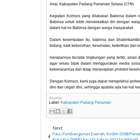
Anai, Kabupaten Padang Pariaman Selasa (27/9).
Kegiatan Komsos yang dilakukan Babinsa dalam r
Babinsa untuk lebih mendekatkan diri dengan warga
dalam hal ini Babinsa dengan warga masyarakat.
Dalam kesempatan itu, babinsa dan bhabinkamtib
bidang, baik kebersihan, kesehatan, ketertiban dan
Harapannya tercipta lingkungan yang tertib, aman
agar selalu bijak dalam menggunakan media sosi
kebenarannya dan tetap menerapkan protokol keseh
Dengan Komsos, kami juga dapat mengetahui perkem
dini dan cegah dini, sehingga apabila ada hal-hal n
Anonim
Label:
Kabupaten Padang Pariaman
Next
Pacu Pembangunan Daerah, Kodim 0308/Pari
Buka Pra TMMD Ke-115 Tahun 2022 Di Wilayah