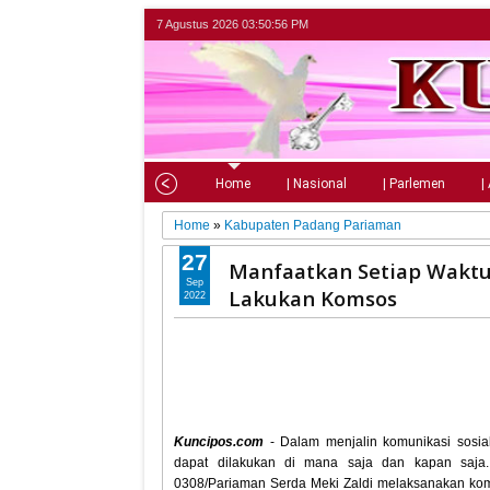
7 Agustus 2026
03:50:57 PM
Home
| Nasional
| Parlemen
|
Home
»
Kabupaten Padang Pariaman
27
Manfaatkan Setiap Waktu
Sep
Lakukan Komsos
2022
Kuncipos.com
- Dalam menjalin komunikasi sosia
dapat dilakukan di mana saja dan kapan saja.
0308/Pariaman Serda Meki Zaldi melaksanakan ko