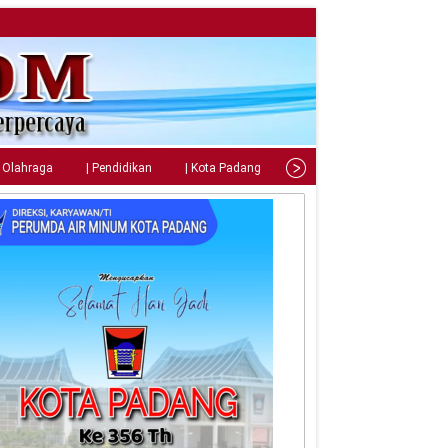
| Olahraga
| Pendidikan
| Kota Padang
| Tips
| Gaya Hidup