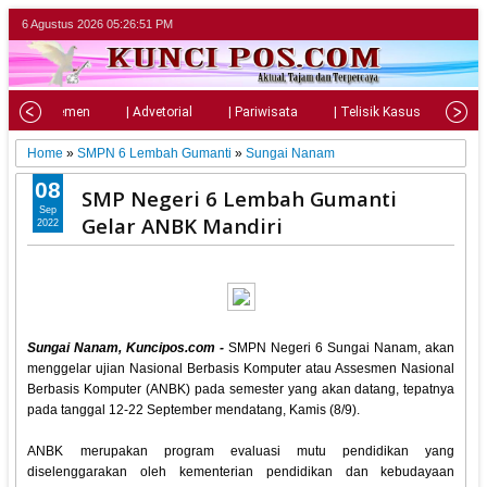
6 Agustus 2026
05:26:53 PM
| Parlemen
| Advetorial
| Pariwisata
| Telisik Kasus
| Su
Home
»
SMPN 6 Lembah Gumanti
»
Sungai Nanam
08
SMP Negeri 6 Lembah Gumanti
Sep
Gelar ANBK Mandiri
2022
Sungai Nanam, Kuncipos.com -
SMPN Negeri 6 Sungai Nanam, akan
menggelar ujian Nasional Berbasis Komputer atau Assesmen Nasional
Berbasis Komputer (ANBK) pada semester yang akan datang, tepatnya
pada tanggal 12-22 September mendatang, Kamis (8/9).
ANBK merupakan program evaluasi mutu pendidikan yang
diselenggarakan oleh kementerian pendidikan dan kebudayaan