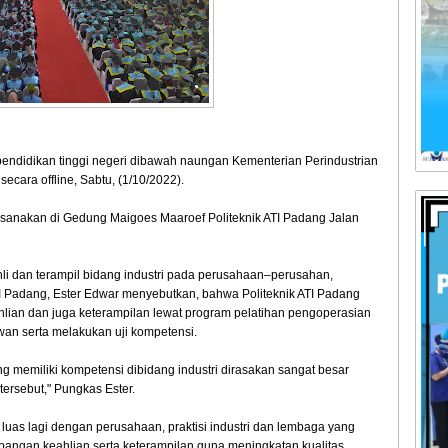
pendidikan tinggi negeri dibawah naungan Kementerian Perindustrian
cara offline, Sabtu, (1/10/2022).
aksanakan di Gedung Maigoes Maaroef Politeknik ATI Padang Jalan
li dan terampil bidang industri pada perusahaan–perusahan,
 ATI Padang, Ester Edwar menyebutkan, bahwa Politeknik ATI Padang
lian dan juga keterampilan lewat program pelatihan pengoperasian
hawan serta melakukan uji kompetensi.
yang memiliki kompetensi dibidang industri dirasakan sangat besar
ersebut," Pungkas Ester.
 luas lagi dengan perusahaan, praktisi industri dan lembaga yang
angan keahlian serta keterampilan guna meningkatan kualitas