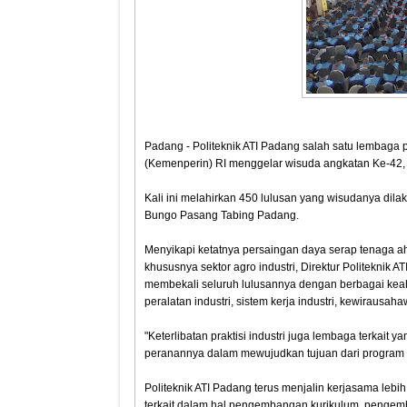
Padang - Politeknik ATI Padang salah satu lembaga 
(Kemenperin) RI menggelar wisuda angkatan Ke-42, se
Kali ini melahirkan 450 lulusan yang wisudanya dil
Bungo Pasang Tabing Padang.
Menyikapi ketatnya persaingan daya serap tenaga ah
khususnya sektor agro industri, Direktur Politeknik
membekali seluruh lulusannya dengan berbagai keah
peralatan industri, sistem kerja industri, kewirausa
"Keterlibatan praktisi industri juga lembaga terkait 
peranannya dalam mewujudkan tujuan dari program t
Politeknik ATI Padang terus menjalin kerjasama lebih
terkait dalam hal pengembangan kurikulum, pengemb