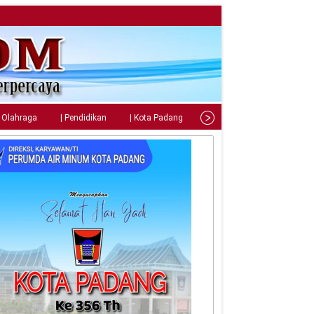
| Olahraga
| Pendidikan
| Kota Padang
| Tips
| Gaya Hidup