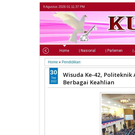
9 Agustus 2026
01:11:38 PM
Home
| Nasional
| Parlemen
|
Home
»
Pendidikan
30
Wisuda Ke-42, Politeknik
Sep
Berbagai Keahlian
2022