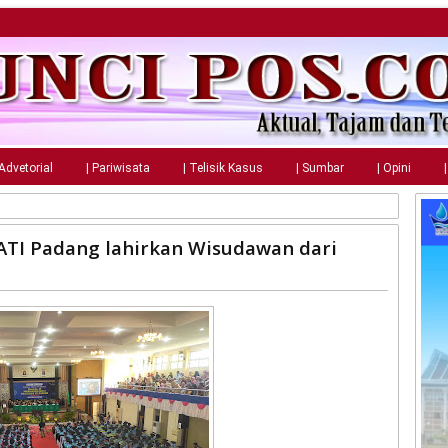
 Advetorial
| Pariwisata
| Telisik Kasus
| Sumbar
| Opini
 ATI Padang lahirkan Wisudawan dari