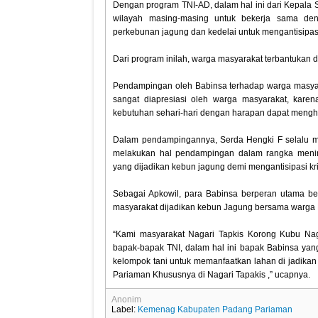
Dengan program TNI-AD, dalam hal ini dari Kepala 
wilayah masing-masing untuk bekerja sama de
perkebunan jagung dan kedelai untuk mengantisipasi
Dari program inilah, warga masyarakat terbantukan
Pendampingan oleh Babinsa terhadap warga masya
sangat diapresiasi oleh warga masyarakat, kare
kebutuhan sehari-hari dengan harapan dapat menghe
Dalam pendampingannya, Serda Hengki F selalu m
melakukan hal pendampingan dalam rangka menin
yang dijadikan kebun jagung demi mengantisipasi kr
Sebagai Apkowil, para Babinsa berperan utama b
masyarakat dijadikan kebun Jagung bersama warga 
“Kami masyarakat Nagari Tapkis Korong Kubu Nag
bapak-bapak TNI, dalam hal ini bapak Babinsa y
kelompok tani untuk memanfaatkan lahan di jadikan
Pariaman Khususnya di Nagari Tapakis ,” ucapnya.
Anonim
Label:
Kemenag Kabupaten Padang Pariaman