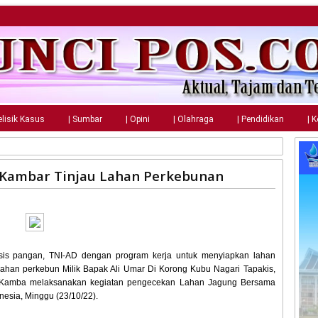
elisik Kasus
| Sumbar
| Opini
| Olahraga
| Pendidikan
| 
 Kambar Tinjau Lahan Perkebunan
sis pangan, TNI-AD dengan program kerja untuk menyiapkan lahan
lahan perkebun Milik Bapak Ali Umar Di Korong Kubu Nagari Tapakis,
h Kamba melaksanakan kegiatan pengecekan Lahan Jagung Bersama
nesia, Minggu (23/10/22).