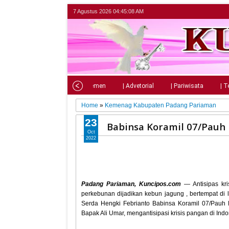
7 Agustus 2026
04:45:09 AM
Home
| Nasional
| Parlemen
| Advetorial
| Pariwisata
| T
Home
»
Kemenag Kabupaten Padang Pariaman
23
Babinsa Koramil 07/Pauh
Oct
2022
Padang Pariaman, Kuncipos.com
— Antisipas kri
perkebunan dijadikan kebun jagung , bertempat di 
Serda Hengki Febrianto Babinsa Koramil 07/Pau
Bapak Ali Umar, mengantisipasi krisis pangan di Indo