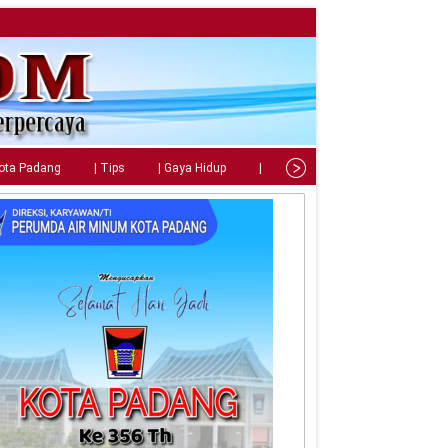
Kota Padang
| Tips
| Gaya Hidup
| Teknologi
| Kuliner
| C