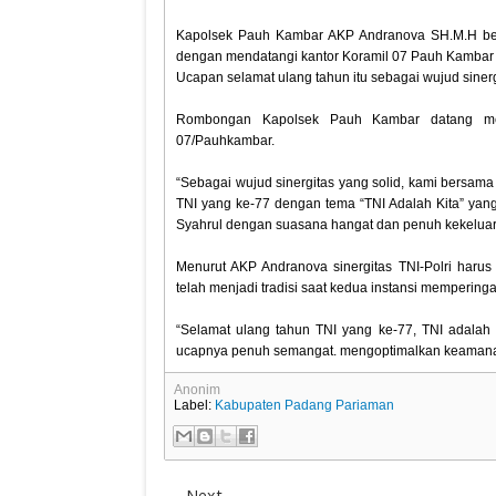
Kapolsek Pauh Kambar AKP Andranova SH.M.H be
dengan mendatangi kantor Koramil 07 Pauh Kambar
Ucapan selamat ulang tahun itu sebagai wujud sinergi
Rombongan Kapolsek Pauh Kambar datang me
07/Pauhkambar.
“Sebagai wujud sinergitas yang solid, kami bersam
TNI yang ke-77 dengan tema “TNI Adalah Kita” yang
Syahrul dengan suasana hangat dan penuh kekelua
Menurut AKP Andranova sinergitas TNI-Polri harus
telah menjadi tradisi saat kedua instansi memperinga
“Selamat ulang tahun TNI yang ke-77, TNI adalah K
ucapnya penuh semangat. mengoptimalkan keamana
Anonim
Label:
Kabupaten Padang Pariaman
Next