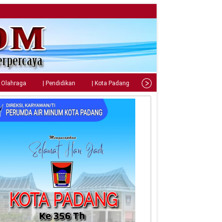
| Olahraga
| Pendidikan
| Kota Padang
| Tips
| Gaya Hidup