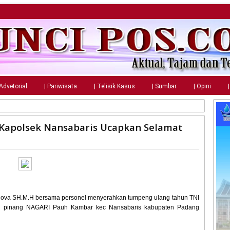
 Advetorial
| Pariwisata
| Telisik Kasus
| Sumbar
| Opini
 Kapolsek Nansabaris Ucapkan Selamat
ova SH.M.H bersama personel menyerahkan tumpeng ulang tahun TNI
di pinang NAGARI Pauh Kambar kec Nansabaris kabupaten Padang