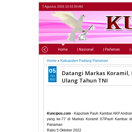
7 Agustus 2026
10:44:01 AM
Home
| Nasional
| Parlemen
|
Home
»
Kabupaten Padang Pariaman
05
Datangi Markas Koramil,
Oct
Ulang Tahun TNI
2022
Kuncipos.com
- Kapolsek Pauh Kambar AKP Andran
yang ke-77 di Markas Koramil 07/Pauh Kambar 
Pariaman
Rabu 5 Oktober 2022