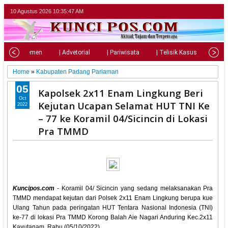
10 Agustus 2026
10:35:48 AM
| Parlemen
| Advetorial
| Pariwisata
| Telisik Kasus
| Su
Home
»
Kabupaten Padang Pariaman
05
Kapolsek 2x11 Enam Lingkung Beri
Oct
Kejutan Ucapan Selamat HUT TNI Ke
2022
– 77 ke Koramil 04/Sicincin di Lokasi
Pra TMMD
Kuncipos.com
- Koramil 04/ Sicincin yang sedang melaksanakan Pra
TMMD mendapat kejutan dari Polsek 2x11 Enam Lingkung berupa kue
Ulang Tahun pada peringatan HUT Tentara Nasional Indonesia (TNI)
ke-77 di lokasi Pra TMMD Korong Balah Aie Nagari Anduring Kec.2x11
Kayutanam. Rabu (05/10/2022).