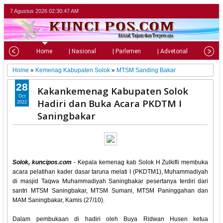
7 Agustus 2026
02:30:48 AM
Home
| Nasional
| Parlemen
| Advetorial
| Pariw
Home
»
Kemenag Kabupaten Solok
»
MTSM Sanding Bakar
28
Kakankemenag Kabupaten Solok
Oct
Hadiri dan Buka Acara PKDTM I
2022
Saningbakar
Solok, kuncipos.com
- Kepala kemenag kab Solok H Zulkifli membuka
acara pelatihan kader dasar taruna melati I (PKDTM1), Muhammadiyah
di masjid Taqwa Muhammadiyah Saningbakar pesertanya terdiri dari
santri MTSM Saningbakar, MTSM Sumani, MTSM Paninggahan dan
MAM Saningbakar, Kamis (27/10).
Dalam pembukaan di hadiri oleh Buya Ridwan Husen ketua