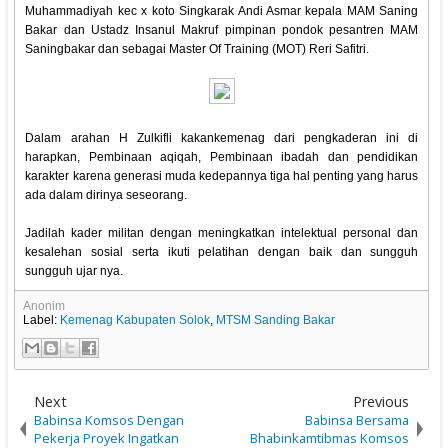
Muhammadiyah kec x koto Singkarak Andi Asmar kepala MAM Saning
Bakar dan Ustadz Insanul Makruf pimpinan pondok pesantren MAM
Saningbakar dan sebagai Master Of Training (MOT) Reri Safitri.
Dalam arahan H Zulkifli kakankemenag dari pengkaderan ini di
harapkan, Pembinaan aqiqah, Pembinaan ibadah dan pendidikan
karakter karena generasi muda kedepannya tiga hal penting yang harus
ada dalam dirinya seseorang.
Jadilah kader militan dengan meningkatkan intelektual personal dan
kesalehan sosial serta ikuti pelatihan dengan baik dan sungguh
sungguh ujar nya.
Anonim
Label:
Kemenag Kabupaten Solok
,
MTSM Sanding Bakar
Next
Previous
Babinsa Komsos Dengan
Babinsa Bersama
Pekerja Proyek Ingatkan
Bhabinkamtibmas Komsos