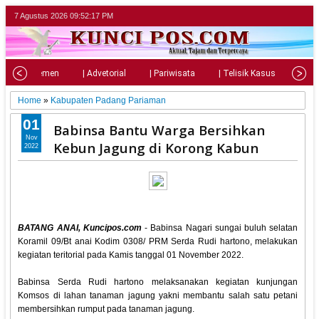
7 Agustus 2026
09:52:19 PM
| Parlemen
| Advetorial
| Pariwisata
| Telisik Kasus
| Su
Home
»
Kabupaten Padang Pariaman
01
Babinsa Bantu Warga Bersihkan
Nov
Kebun Jagung di Korong Kabun
2022
BATANG ANAI, Kuncipos.com
- Babinsa Nagari sungai buluh selatan
Koramil 09/Bt anai Kodim 0308/ PRM Serda Rudi hartono, melakukan
kegiatan teritorial pada Kamis tanggal 01 November 2022.
Babinsa Serda Rudi hartono melaksanakan kegiatan kunjungan
Komsos di lahan tanaman jagung yakni membantu salah satu petani
membersihkan rumput pada tanaman jagung.