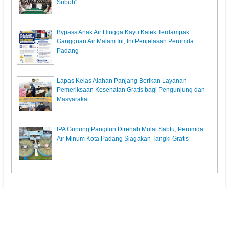
Subuh"
Bypass Anak Air Hingga Kayu Kalek Terdampak
Gangguan Air Malam Ini, Ini Penjelasan Perumda
Padang
Lapas Kelas Alahan Panjang Berikan Layanan
Pemeriksaan Kesehatan Gratis bagi Pengunjung dan
Masyarakat
IPA Gunung Pangilun Direhab Mulai Sabtu, Perumda
Air Minum Kota Padang Siagakan Tangki Gratis
KunciPos.com
© 2013. All Rights Reserved.
Pedoman Media Siber
Redaksi
Powered by: Indra Permana