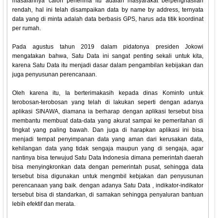
masalahnya calon penerima itu adalah masyarakat berpenghasilan
rendah, hal ini telah disampaikan data by name by address, ternyata
data yang di minta adalah data berbasis GPS, harus ada titik koordinat
per rumah.
Pada agustus tahun 2019 dalam pidatonya presiden Jokowi
mengatakan bahwa, Satu Data ini sangat penting sekali untuk kita,
karena Satu Data itu menjadi dasar dalam pengambilan kebijakan dan
juga penyusunan perencanaan.
Oleh karena itu, Ia berterimakasih kepada dinas Kominfo untuk
terobosan-terobosan yang telah di lakukan seperti dengan adanya
aplikasi SINAWA, diamana ia berharap dengan aplikasi tersebut bisa
membantu membuat data-data yang akurat sampai ke pemeritahan di
tingkat yang paling bawah. Dan juga di harapkan aplikasi ini bisa
menjadi tempat penyimpanan data yang aman dari kerusakan data,
kehilangan data yang tidak sengaja maupun yang di sengaja, agar
nantinya bisa terwujud Satu Data Indonesia dimana pemerintah daerah
bisa menyingkronkan data dengan pemerintah pusat, sehingga data
tersebut bisa digunakan untuk mengmbil kebjakan dan penyusunan
perencanaan yang baik. dengan adanya Satu Data , indikator-indikator
tersebut bisa di standarkan, di samakan sehingga penyaluran bantuan
lebih efektif dan merata.