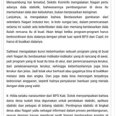
Menyambung hal tersebut, Sekdis Kominfo mengatakan Nagari perlu
adanya data statistik, bahwasannya pembangunan di desa itu
memerlukan data dan kebutuhan, bukan berdasarkan keinginan.
Lanjutnya, ia mengatakan bahwa Berdasarkan gambaran dari
sekretaris Nagari indudur kec. Ix koto sungai lasi, dalam perencanaan
selama ini sudah ada keterlibatan data dan memang berdasarkan data
itulah rencana itu di buat. Akan tetapi ketika program-program harus
berkoordinasi dulu datanya dengan pihak luar sperti BPS dan Capil, ini
harus di buatkan datanya.
Safriwal mengatakan kunci keberhasilan sebuah program yang di buat
oleh Nagari itu berdasarkan indikator-indikator yang di rancang di awal,
jadi program yang di buat itu bisa di ukur, dari perencanaannya terukur,
dari pelaksanaannya terukur, sehingga keberhasilannya juga bisa
terukur dan jelas. Jadi tolak ukur berhasil atau gagalnya bisa di buktikan
melalui data dan angka. Dan juga data bisa mencegah terjadinya
kebocoran anggaran, seperti halnya penyaluran bantuan yang merata
dengan data yang valid.
Ir. Hilda selaku narasumber dari BPS Kab. Solok menyampaikan bahwa
dana desa sudah bisa digunakan untuk pendataan statistic, aplikasi
statistic dan petugas di bidang statistic. Pentingnya statistic di tingkat
desa atau Nagari yaitu sebagai informasi dalam proses pembangunan,
sesuai dengan tujuan membuat profil Nagari berdasarkan kondisi di