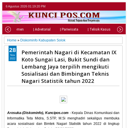
6 Agustus 2026
01:19:22 PM
| Parlemen
| Advetorial
| Pariwisata
| Telisik Kasus
| Su
Home
»
Diskominfo Kabupaten Solok
28
Pemerintah Nagari di Kecamatan IX
Nov
Koto Sungai Lasi, Bukit Sundi dan
2022
Lembang Jaya terpilih mengikuti
Sosialisasi dan Bimbingan Teknis
Nagari Statistik tahun 2022
Arosuka-(Diskominfo), Kuncipos.com
- Kepala Dinas Komunikasi dan
Informatika Teta Midra, S.STP, M.Si menghadiri sekaligus membuka
acara sosialisasi dan Bimtek Nagari Statistik tahun 2022 di lingkup