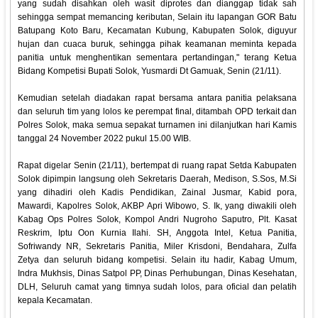
yang sudah disahkan oleh wasit diprotes dan dianggap tidak sah
sehingga sempat memancing keributan, Selain itu lapangan GOR Batu
Batupang Koto Baru, Kecamatan Kubung, Kabupaten Solok, diguyur
hujan dan cuaca buruk, sehingga pihak keamanan meminta kepada
panitia untuk menghentikan sementara pertandingan," terang Ketua
Bidang Kompetisi Bupati Solok, Yusmardi Dt Gamuak, Senin (21/11).
Kemudian setelah diadakan rapat bersama antara panitia pelaksana
dan seluruh tim yang lolos ke perempat final, ditambah OPD terkait dan
Polres Solok, maka semua sepakat turnamen ini dilanjutkan hari Kamis
tanggal 24 November 2022 pukul 15.00 WIB.
Rapat digelar Senin (21/11), bertempat di ruang rapat Setda Kabupaten
Solok dipimpin langsung oleh Sekretaris Daerah, Medison, S.Sos, M.Si
yang dihadiri oleh Kadis Pendidikan, Zainal Jusmar, Kabid pora,
Mawardi, Kapolres Solok, AKBP Apri Wibowo, S. Ik, yang diwakili oleh
Kabag Ops Polres Solok, Kompol Andri Nugroho Saputro, Plt. Kasat
Reskrim, Iptu Oon Kurnia Ilahi. SH, Anggota Intel, Ketua Panitia,
Sofriwandy NR, Sekretaris Panitia, Miler Krisdoni, Bendahara, Zulfa
Zetya dan seluruh bidang kompetisi. Selain itu hadir, Kabag Umum,
Indra Mukhsis, Dinas Satpol PP, Dinas Perhubungan, Dinas Kesehatan,
DLH, Seluruh camat yang timnya sudah lolos, para oficial dan pelatih
kepala Kecamatan.