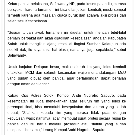
Ketua panitia pelaksana, Sofriwandy NR, pada kesempatan itu, merasa
bersyukur karena turnamen ini bisa dilanjutkan kembali, meski sempat
terhenti karena ada masalah cuaca buruk dan adanya aksi protes dari
salah satu Kesebelasan.
"Sesuai tujuan awal, turnamen ini digelar untuk mencari bibit-bibit
pemain berbakat dan akan dijadikan kesebalasan andalan Kabupaten
Solok untuk mengikuti ajang resmi di tingkat Sumbar. Kalaupun ada
sedikit riak, itu saya rasa hal biasa, namanya juga sepakbola," sebut
Sofriwandy.
Untuk lanjutan Delapan besar, maka seluruh tim yang lolos kembali
dilakukan MCM dan seluruh kecamatan wajib menandatangani MoU
yang sudah dibuat oleh panitia, agar pertandingan dapat berjalan
dengan aman dan lancar.
Kabag Ops Polres Solok, Kompol Andri Nugroho Saputro, pada
kesempatan itu juga menekankan agar seluruh tim yang lolos ke
perempat final, bisa mematuhi kesepakatan dan aturan yang sudah
dibuat, "Silahkan kepada tim yang merasa tidak puas dengan
keputusan wasit nantinya, agar membuat surat protes secara resmi ke
panitia dan itu harus melalui prosedur atau statuta yang sudah
disepakati bersama," terang Kompol Andri Nugroho Saputro.