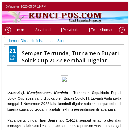
8 Agustus 2026
05:57:21 PM
| Parlemen
| Advetorial
| Pariwisata
| Telisik Kasus
| Su
Home
»
Diskominfo Kabupaten Solok
21
Sempat Tertunda, Turnamen Bupati
Nov
Solok Cup 2022 Kembali Digelar
2022
(
Arosuka), Kuncipos.com, Kominfo -
Turnamen Sepakbola Bupati
Solok Cup 2022 yang dibuka oleh Bupati Solok, H. Epyardi Asda pada
tanggal 4 November 2022 lalu, kembali digelar setelah sempat terhenti
karena cuaca buruk dan masalah Tekhnis pertandingan di lapangan.
Pada pertandingan hari Senin lalu (14/11), sempat terjadi protes dari
manager salah satu kesebelasan terhadap keputusan wasit dimana gol