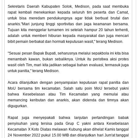
Sekretaris Daerah Kabupaten Solok, Medison, pada saat membuka
rapat kembali menekankan kepada seluruh tim peserta dan Camat,
untuk bisa meredam pendukungnya agar tidak berbuat brutal dan
anarkis."Mari junjung tinggi sportivitas dan jaga keamanan bersama.
Tujuan kita menggelar turnamen ini setelah hampur 20 tahun terhenti,
adalah untuk memberi hiburan kepada masyarakat dan juga mencari
bibit pemain berbakat dan hormati keputusan wasit," terang Medison.
"Sesuai pesan Bapak Bupati, seharusnya melalui sepakbola ini kita bisa
menambah kawan, bukan sebaliknya. Untuk itu peristiwa aksi protes
wasit oleh Tim, mari kita jadikan sebagai bahan evaluasi, termasuk juga
untuk panitia," terang Medison.
Acara dilanjutkan dengan penyampaian keputusan rapat panitia dan
MoU bersama tim kecamatan. Salah satu poin MoU tersebut yakni
bahwa Kesebelasan atau Tim Kecamatan yang memulai atau
memancing keributan dan anarkis, akan didenda dan timnya akan
digugurkan.
Rapat juga menyepakati bahwa lanjutan pertandingan babak
penyisuhan yang tersisa pada Grup C yakni antara Kesebelasan
Kecamatan X Koto Diatas melawan Kubung akan dihelat Kamis tanggal
24 November 2022 pukul 15.00 WIB dan dilanjutkan hari Jum'at tanggal