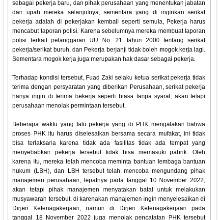
sebagai pekerja baru, dan pihak perusahaan yang menentukan jabatan
dan upah mereka selanjutnya, sementara yang di inginkan serikat
pekerja adalah di pekerjakan kembali seperti semula, Pekerja harus
mencabut laporan polisi. Karena sebelumnya mereka membuat laporan
polisi terkait pelanggaran UU No. 21 tahun 2000 tentang serikat
pekerja/serikat buruh, dan Pekerja berjanji tidak boleh mogok kerja lagi.
Sementara mogok kerja juga merupakan hak dasar sebagai pekerja.
Terhadap kondisi tersebut, Fuad Zaki selaku ketua serikat pekerja tidak
terima dengan persyaratan yang diberikan Perusahaan, serikat pekerja
hanya ingin di terima bekerja seperti biasa tanpa syarat, akan tetapi
perusahaan menolak permintaan tersebut.
Beberapa waktu yang lalu pekerja yang di PHK mengatakan bahwa
proses PHK itu harus diselesaikan bersama secara mufakat, ini tidak
bisa terlaksana karena tidak ada fasilitas tidak ada tempat yang
menyebabkan pekerja tersebut tidak bisa memasuki pabrik. Oleh
karena itu, mereka telah mencoba meminta bantuan lembaga bantuan
hukum (LBH), dan LBH tersebut telah mencoba mengundang pihak
manajemen perusahaan, tepatnya pada tanggal 10 November 2022,
akan tetapi pihak manajemen menyatakan batal untuk melakukan
musyawarah tersebut, di karenakan manajemen ingin menyelesaikan di
Dirjen Ketenagakerjaan, namun di Dirjen Ketenagakerjaan pada
tanggal 18 November 2022 juga menolak pencatatan PHK tersebut