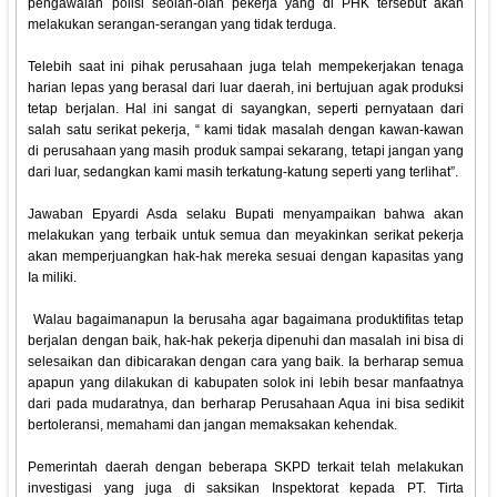
pengawalan polisi seolah-olah pekerja yang di PHK tersebut akan
melakukan serangan-serangan yang tidak terduga.
Telebih saat ini pihak perusahaan juga telah mempekerjakan tenaga
harian lepas yang berasal dari luar daerah, ini bertujuan agak produksi
tetap berjalan. Hal ini sangat di sayangkan, seperti pernyataan dari
salah satu serikat pekerja, “ kami tidak masalah dengan kawan-kawan
di perusahaan yang masih produk sampai sekarang, tetapi jangan yang
dari luar, sedangkan kami masih terkatung-katung seperti yang terlihat”.
Jawaban Epyardi Asda selaku Bupati menyampaikan bahwa akan
melakukan yang terbaik untuk semua dan meyakinkan serikat pekerja
akan memperjuangkan hak-hak mereka sesuai dengan kapasitas yang
Ia miliki.
Walau bagaimanapun Ia berusaha agar bagaimana produktifitas tetap
berjalan dengan baik, hak-hak pekerja dipenuhi dan masalah ini bisa di
selesaikan dan dibicarakan dengan cara yang baik. Ia berharap semua
apapun yang dilakukan di kabupaten solok ini lebih besar manfaatnya
dari pada mudaratnya, dan berharap Perusahaan Aqua ini bisa sedikit
bertoleransi, memahami dan jangan memaksakan kehendak.
Pemerintah daerah dengan beberapa SKPD terkait telah melakukan
investigasi yang juga di saksikan Inspektorat kepada PT. Tirta