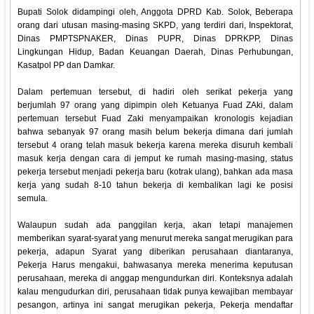
Bupati Solok didampingi oleh, Anggota DPRD Kab. Solok, Beberapa
orang dari utusan masing-masing SKPD, yang terdiri dari, Inspektorat,
Dinas PMPTSPNAKER, Dinas PUPR, Dinas DPRKPP, Dinas
Lingkungan Hidup, Badan Keuangan Daerah, Dinas Perhubungan,
Kasatpol PP dan Damkar.
Dalam pertemuan tersebut, di hadiri oleh serikat pekerja yang
berjumlah 97 orang yang dipimpin oleh Ketuanya Fuad ZAki, dalam
pertemuan tersebut Fuad Zaki menyampaikan kronologis kejadian
bahwa sebanyak 97 orang masih belum bekerja dimana dari jumlah
tersebut 4 orang telah masuk bekerja karena mereka disuruh kembali
masuk kerja dengan cara di jemput ke rumah masing-masing, status
pekerja tersebut menjadi pekerja baru (kotrak ulang), bahkan ada masa
kerja yang sudah 8-10 tahun bekerja di kembalikan lagi ke posisi
semula.
Walaupun sudah ada panggilan kerja, akan tetapi manajemen
memberikan syarat-syarat yang menurut mereka sangat merugikan para
pekerja, adapun Syarat yang diberikan perusahaan diantaranya,
Pekerja Harus mengakui, bahwasanya mereka menerima keputusan
perusahaan, mereka di anggap mengundurkan diri. Konteksnya adalah
kalau mengudurkan diri, perusahaan tidak punya kewajiban membayar
pesangon, artinya ini sangat merugikan pekerja, Pekerja mendaftar