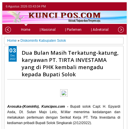
6 Agustus 2026
03:43:05 PM
Home
| Nasional
| Parlemen
| Advetorial
| Pariw
Home
»
Diskominfo Kabupaten Solok
03
Dua Bulan Masih Terkatung-katung,
Dec
karyawan PT. TIRTA INVESTAMA
2022
yang di PHK kembali mengadu
kepada Bupati Solok
Arosuka-(Kominfo), Kuncipos.com -
Bupati solok Capt. H. Epyardi
Asda, Dt. Sutan Majo Lelo, M.Mar menerima kedatangan dan
melakukan pertemuan dengan Serikat Kerja PT. Tirta Investama di
kediaman pribadi Bupati Solok Singkarak (2/12/2022).