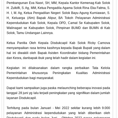
Pembangunan Eva Nasri, SH, MM, Kepala Kantor Kemenag Kab Solok
H. Zulkifli, S. Ag, MM, Ketua Pengadila Agama Solok Rina Eka Fatma, S.
H. I, M. Ag, Ketua Pengadilan Negeri Solok Bayu Agung Kurniawan, S.
H, Keluarga (Alm) Bapak Alipur, BA Tokoh Pelayanan Administrasi
Kependudukan Kab Solok, Kepala OPD, Camat Se Kabupaten Solok,
Walinagari se Kabupaten Solok, Pimpinan BUMD dan BUMN di Kab
Solok, Tamu Undangan Lainnya.
Ketua Panitia Oleh Kepala Disdukcapil Kab Solok Ricky Carnova
menyampaikan rasa terima kasihnya kepada Bapak Bupati yang dalam
hal ini diwakili oleh Bapak Asisten Koordinator bidang Pemerintahan
dan Kesra, danbapak ibuk yang telah hadir dalam kegiatan ini.
Kegiatan ini dilaksanakan dalam rangka perbaikan Tata Kelola
Pemerintahan khususnya Peningkatan Kualitas Administrasi
Kependudukan bagi masyarakat.
Dapat kami sampaikan juga paska melaunching beberapa inovasi pada
tanggal 28 juni yg lalu terjadi peningkatan yang signifikan dalam jumlah
layanan Disdukcapil.
Terhitung pada bulan Januari - Mei 2022 sekitar kurang lebih 9.000
pelayanan Administrasi kependudukan yang telah diberikan oleh