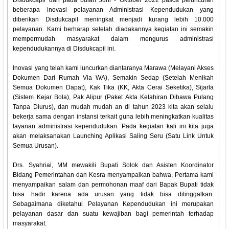
Disdukcapil dan pada bulan Juni - Oktober 2022 pasca peluncuran
beberapa inovasi pelayanan Administrasi Kependudukan yang
diberikan Disdukcapil meningkat menjadi kurang lebih 10.000
pelayanan. Kami berharap setelah diadakannya kegiatan ini semakin
mempermudah masyarakat dalam mengurus administrasi
kependudukannya di Disdukcapil ini.
Inovasi yang telah kami luncurkan diantaranya Marawa (Melayani Akses
Dokumen Dari Rumah Via WA), Semakin Sedap (Setelah Menikah
Semua Dokumen Dapat), Kak Tika (KK, Akta Cerai Seketika), Sijarla
(Sistem Kejar Bola), Pak Alipur (Paket Akta Kelahiran Dibawa Pulang
Tanpa Diurus), dan mudah mudah an di tahun 2023 kita akan selalu
bekerja sama dengan instansi terkait guna lebih meningkatkan kualitas
layanan administrasi kependudukan. Pada kegiatan kali ini kita juga
akan melaksanakan Launching Aplikasi Saling Seru (Satu Link Untuk
Semua Urusan).
Drs. Syahrial, MM mewakili Bupati Solok dan Asisten Koordinator
Bidang Pemerintahan dan Kesra menyampaikan bahwa, Pertama kami
menyampaikan salam dan permohonan maaf dari Bapak Bupati tidak
bisa hadir karena ada urusan yang tidak bisa ditinggalkan.
Sebagaimana diketahui Pelayanan Kependudukan ini merupakan
pelayanan dasar dan suatu kewajiban bagi pemerintah terhadap
masyarakat.