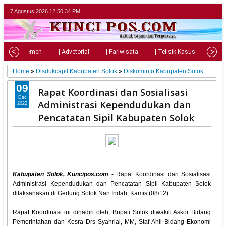
7 Agustus 2026
12:50:36 PM
| Parlemen
| Advetorial
| Pariwisata
| Telisik Kasus
| Su
Home
»
Disdukcapil Kabupaten Solok
»
Diskominfo Kabupaten Solok
09
Rapat Koordinasi dan Sosialisasi
Dec
Administrasi Kependudukan dan
2022
Pencatatan Sipil Kabupaten Solok
Kabupaten Solok, Kuncipos.com
- Rapat Koordinasi dan Sosialisasi
Administrasi Kependudukan dan Pencatatan Sipil Kabupaten Solok
dilaksanakan di Gedung Solok Nan Indah, Kamis (08/12).
Rapat Koordinasi ini dihadiri oleh, Bupati Solok diwakili Askor Bidang
Pemerintahan dan Kesra Drs Syahrial, MM, Staf Ahli Bidang Ekonomi