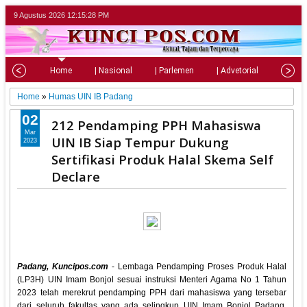
9 Agustus 2026
12:15:29 PM
Home
| Nasional
| Parlemen
| Advetorial
| Pariw
Home
»
Humas UIN IB Padang
02
212 Pendamping PPH Mahasiswa
Mar
UIN IB Siap Tempur Dukung
2023
Sertifikasi Produk Halal Skema Self
Declare
Padang, Kuncipos.com
- Lembaga Pendamping Proses Produk Halal
(LP3H) UIN Imam Bonjol sesuai instruksi Menteri Agama No 1 Tahun
2023 telah merekrut pendamping PPH dari mahasiswa yang tersebar
dari seluruh fakultas yang ada selingkup UIN Imam Bonjol Padang.