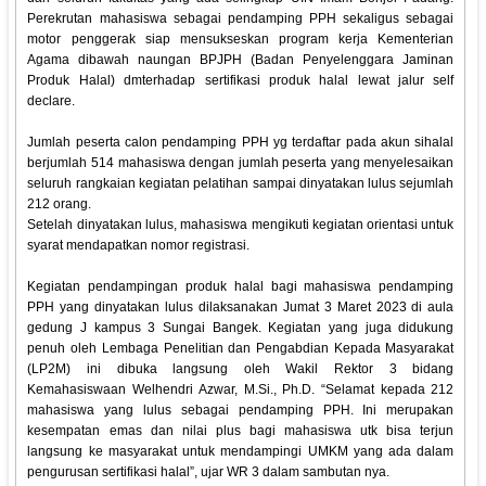
Perekrutan mahasiswa sebagai pendamping PPH sekaligus sebagai
motor penggerak siap mensukseskan program kerja Kementerian
Agama dibawah naungan BPJPH (Badan Penyelenggara Jaminan
Produk Halal) dmterhadap sertifikasi produk halal lewat jalur self
declare.
Jumlah peserta calon pendamping PPH yg terdaftar pada akun sihalal
berjumlah 514 mahasiswa dengan jumlah peserta yang menyelesaikan
seluruh rangkaian kegiatan pelatihan sampai dinyatakan lulus sejumlah
212 orang.
Setelah dinyatakan lulus, mahasiswa mengikuti kegiatan orientasi untuk
syarat mendapatkan nomor registrasi.
Kegiatan pendampingan produk halal bagi mahasiswa pendamping
PPH yang dinyatakan lulus dilaksanakan Jumat 3 Maret 2023 di aula
gedung J kampus 3 Sungai Bangek. Kegiatan yang juga didukung
penuh oleh Lembaga Penelitian dan Pengabdian Kepada Masyarakat
(LP2M) ini dibuka langsung oleh Wakil Rektor 3 bidang
Kemahasiswaan Welhendri Azwar, M.Si., Ph.D. “Selamat kepada 212
mahasiswa yang lulus sebagai pendamping PPH. Ini merupakan
kesempatan emas dan nilai plus bagi mahasiswa utk bisa terjun
langsung ke masyarakat untuk mendampingi UMKM yang ada dalam
pengurusan sertifikasi halal”, ujar WR 3 dalam sambutan nya.