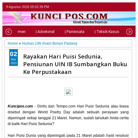
8 Agustus 2026
05:02:41 PM
| Parlemen
| Advetorial
| Pariwisata
| Telisik Kasus
| Su
Home
»
Humas UIN Imam Bonjol Padang
02
Rayakan Hari Puisi Sedunia,
Mar
Pensiunan UIN IB Sumbangkan Buku
2023
Ke Perpustakaan
Kuncipos.com
- Dirilis dari Tempo.com Hari Puisi Sedunia atau biasa
disebut dengan World Poetry Day adalah sebuah perayaan yang
diperingati setiap tanggal 21 Maret. Namun, sudah tahukah Anda cerita
di balik Hari Puisi Sedunia?
Hari Puisi Dunia yang diperingati pada 21 Maret adalah hasil resolusi