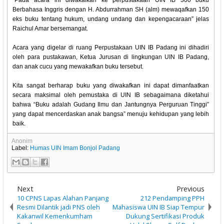
“Pada acara ini diwakafkan ke perpustakaan UIN IB 300 buku
Berbahasa Inggris dengan H. Abdurrahman SH (alm) mewaqafkan 150
eks buku tentang hukum, undang undang dan kepengacaraan” jelas
Raichul Amar bersemangat.
Acara yang digelar di ruang Perpustakaan UIN IB Padang ini dihadiri
oleh para pustakawan, Ketua Jurusan di lingkungan UIN IB Padang,
dan anak cucu yang mewakafkan buku tersebut.
Kita sangat berharap buku yang diwakafkan ini dapat dimanfaatkan
secara maksimal oleh pemustaka di UIN IB sebagaimana diketahui
bahwa “Buku adalah Gudang Ilmu dan Jantungnya Perguruan Tinggi”
yang dapat mencerdaskan anak bangsa” menuju kehidupan yang lebih
baik.
Anonim
Label:
Humas UIN Imam Bonjol Padang
Next
Previous
10 CPNS Lapas Alahan Panjang
212 Pendamping PPH
Resmi Dilantik jadi PNS oleh
Mahasiswa UIN IB Siap Tempur
Kakanwil Kemenkumham
Dukung Sertifikasi Produk