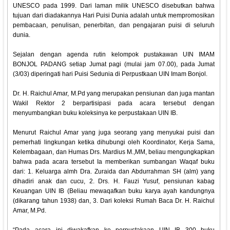
UNESCO pada 1999. Dari laman milik UNESCO disebutkan bahwa
tujuan dari diadakannya Hari Puisi Dunia adalah untuk mempromosikan
pembacaan, penulisan, penerbitan, dan pengajaran puisi di seluruh
dunia.
Sejalan dengan agenda rutin kelompok pustakawan UIN IMAM
BONJOL PADANG setiap Jumat pagi (mulai jam 07.00), pada Jumat
(3/03) diperingati hari Puisi Sedunia di Perpustkaan UIN Imam Bonjol.
Dr. H. Raichul Amar, M.Pd yang merupakan pensiunan dan juga mantan
Wakil Rektor 2 berpartisipasi pada acara tersebut dengan
menyumbangkan buku koleksinya ke perpustakaan UIN IB.
Menurut Raichul Amar yang juga seorang yang menyukai puisi dan
pemerhati lingkungan ketika dihubungi oleh Koordinator, Kerja Sama,
Kelembagaan, dan Humas Drs. Mardius M.,MM, beliau mengungkapkan
bahwa pada acara tersebut Ia memberikan sumbangan Waqaf buku
dari: 1. Keluarga almh Dra. Zuraida dan Abdurrahman SH (alm) yang
dihadiri anak dan cucu, 2. Drs. H. Fauzi Yusuf, pensiunan kabag
Keuangan UIN IB (Beliau mewaqafkan buku karya ayah kandungnya
(dikarang tahun 1938) dan, 3. Dari koleksi Rumah Baca Dr. H. Raichul
Amar, M.Pd.