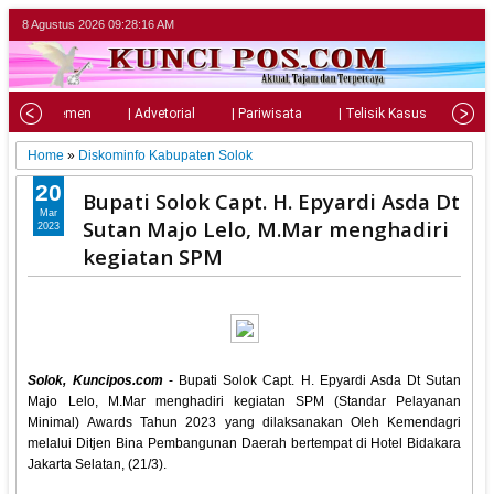
8 Agustus 2026
09:28:17 AM
| Parlemen
| Advetorial
| Pariwisata
| Telisik Kasus
| Su
Home
»
Diskominfo Kabupaten Solok
20
Bupati Solok Capt. H. Epyardi Asda Dt
Mar
Sutan Majo Lelo, M.Mar menghadiri
2023
kegiatan SPM
Solok, Kuncipos.com
- Bupati Solok Capt. H. Epyardi Asda Dt Sutan
Majo Lelo, M.Mar menghadiri kegiatan SPM (Standar Pelayanan
Minimal) Awards Tahun 2023 yang dilaksanakan Oleh Kemendagri
melalui Ditjen Bina Pembangunan Daerah bertempat di Hotel Bidakara
Jakarta Selatan, (21/3).