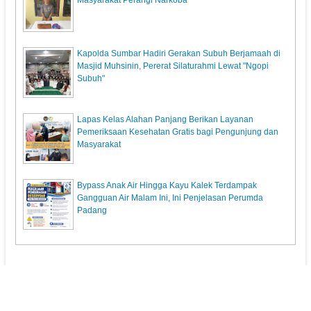
Masyarakat Perangi Narkoba
Kapolda Sumbar Hadiri Gerakan Subuh Berjamaah di
Masjid Muhsinin, Pererat Silaturahmi Lewat "Ngopi
Subuh"
Lapas Kelas Alahan Panjang Berikan Layanan
Pemeriksaan Kesehatan Gratis bagi Pengunjung dan
Masyarakat
Bypass Anak Air Hingga Kayu Kalek Terdampak
Gangguan Air Malam Ini, Ini Penjelasan Perumda
Padang
KunciPos.com
© 2013. All Rights Reserved.
Pedoman Media Siber
Redaksi