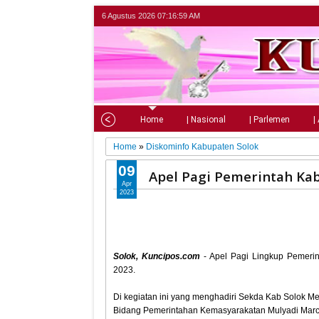
6 Agustus 2026
07:17:01 AM
Home
| Nasional
| Parlemen
|
Home
»
Diskominfo Kabupaten Solok
09
Apel Pagi Pemerintah Ka
Apr
2023
Solok, Kuncipos.com
- Apel Pagi Lingkup Pemerin
2023.
Di kegiatan ini yang menghadiri Sekda Kab Solok Medi
Bidang Pemerintahan Kemasyarakatan Mulyadi Mar