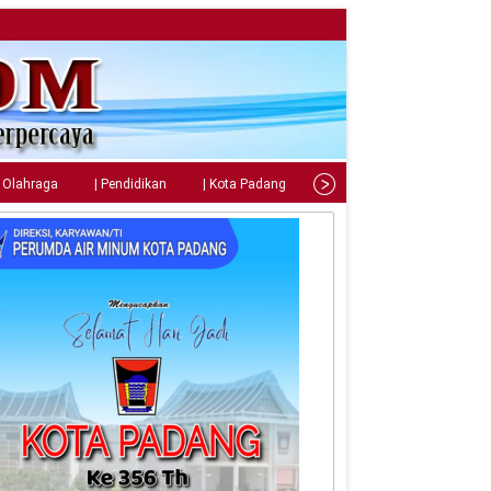
| Olahraga
| Pendidikan
| Kota Padang
| Tips
| Gaya Hidup