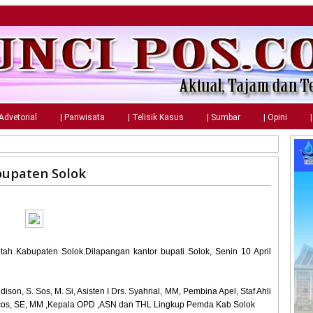
 Advetorial
| Pariwisata
| Telisik Kasus
| Sumbar
| Opini
bupaten Solok
tah Kabupaten Solok.Dilapangan kantor bupati Solok, Senin 10 April
son, S. Sos, M. Si, Asisten I Drs. Syahrial, MM, Pembina Apel, Staf Ahli
cos, SE, MM ,Kepala OPD ,ASN dan THL Lingkup Pemda Kab Solok