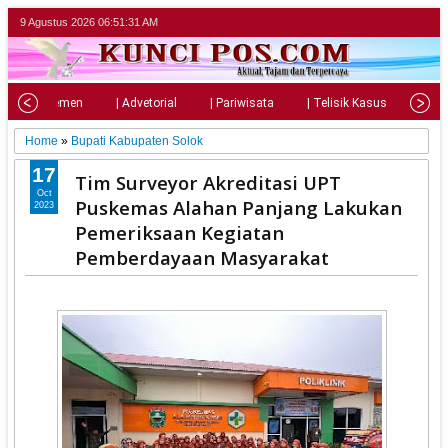
9 Agustus 2026
06:51:32 AM
| Parlemen
| Advetorial
| Pariwisata
| Telisik Kasus
| Su
Home
»
Bupati Kabupaten Solok
17
Tim Surveyor Akreditasi UPT
Oct
Puskemas Alahan Panjang Lakukan
2023
Pemeriksaan Kegiatan
Pemberdayaan Masyarakat