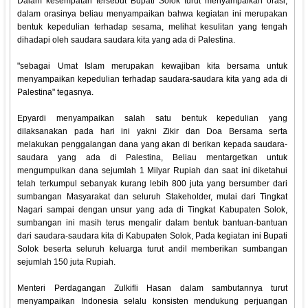
Dalam kesempatan tersebut Bupati Solok turut menyampaikan orasi,
dalam orasinya beliau menyampaikan bahwa kegiatan ini merupakan
bentuk kepedulian terhadap sesama, melihat kesulitan yang tengah
dihadapi oleh saudara saudara kita yang ada di Palestina.
"sebagai Umat Islam merupakan kewajiban kita bersama untuk
menyampaikan kepedulian terhadap saudara-saudara kita yang ada di
Palestina" tegasnya.
Epyardi menyampaikan salah satu bentuk kepedulian yang
dilaksanakan pada hari ini yakni Zikir dan Doa Bersama serta
melakukan penggalangan dana yang akan di berikan kepada saudara-
saudara yang ada di Palestina, Beliau mentargetkan untuk
mengumpulkan dana sejumlah 1 Milyar Rupiah dan saat ini diketahui
telah terkumpul sebanyak kurang lebih 800 juta yang bersumber dari
sumbangan Masyarakat dan seluruh Stakeholder, mulai dari Tingkat
Nagari sampai dengan unsur yang ada di Tingkat Kabupaten Solok,
sumbangan ini masih terus mengalir dalam bentuk bantuan-bantuan
dari saudara-saudara kita di Kabupaten Solok, Pada kegiatan ini Bupati
Solok beserta seluruh keluarga turut andil memberikan sumbangan
sejumlah 150 juta Rupiah.
Menteri Perdagangan Zulkifli Hasan dalam sambutannya turut
menyampaikan Indonesia selalu konsisten mendukung perjuangan