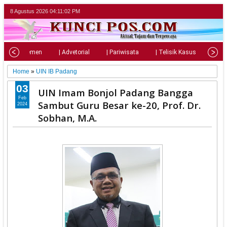
8 Agustus 2026
04:11:04 PM
| Parlemen
| Advetorial
| Pariwisata
| Telisik Kasus
| Su
Home
»
UIN IB Padang
03
UIN Imam Bonjol Padang Bangga
Feb
Sambut Guru Besar ke-20, Prof. Dr.
2024
Sobhan, M.A.