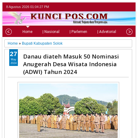
8 Agustus 2026
01:04:29 PM
Home
| Nasional
| Parlemen
| Advetorial
| Pariw
Home
»
Bupati Kabupaten Solok
27
Danau diateh Masuk 50 Nominasi
May
Anugerah Desa Wisata Indonesia
2024
(ADWI) Tahun 2024