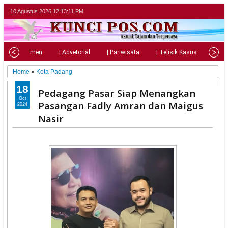
10 Agustus 2026
12:13:12 PM
| Parlemen
| Advetorial
| Pariwisata
| Telisik Kasus
| Su
Home
»
Kota Padang
18
Pedagang Pasar Siap Menangkan
Oct
Pasangan Fadly Amran dan Maigus
2024
Nasir