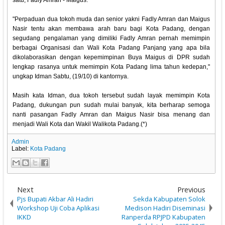
satu, Fadly Amran - Maigus.
"Perpaduan dua tokoh muda dan senior yakni Fadly Amran dan Maigus
Nasir tentu akan membawa arah baru bagi Kota Padang, dengan
segudang pengalaman yang dimiliki Fadly Amran pernah memimpin
berbagai Organisasi dan Wali Kota Padang Panjang yang apa bila
dikolaborasikan dengan kepemimpinan Buya Maigus di DPR sudah
lengkap rasanya untuk memimpin Kota Padang lima tahun kedepan,"
ungkap Idman Sabtu, (19/10) di kantornya.
Masih kata Idman, dua tokoh tersebut sudah layak memimpin Kota
Padang, dukungan pun sudah mulai banyak, kita berharap semoga
nanti pasangan Fadly Amran dan Maigus Nasir bisa menang dan
menjadi Wali Kota dan Wakil Walikota Padang.(*)
Admin
Label:
Kota Padang
Next
Previous
Pjs Bupati Akbar Ali Hadiri
Sekda Kabupaten Solok
Workshop Uji Coba Aplikasi
Medison Hadiri Diseminasi
IKKD
Ranperda RPJPD Kabupaten