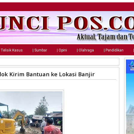
| Telisik Kasus
| Sumbar
| Opini
| Olahraga
| Pendidikan
ok Kirim Bantuan ke Lokasi Banjir