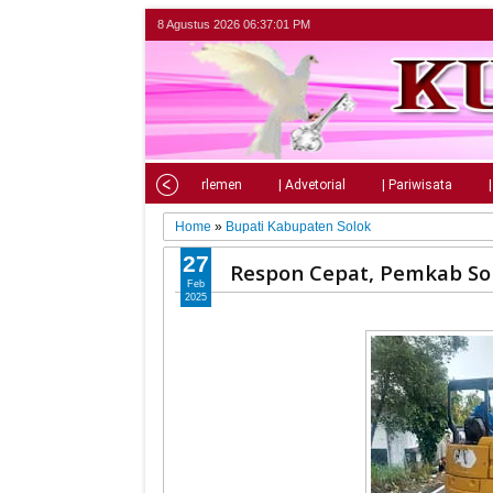
8 Agustus 2026
06:37:02 PM
Home
| Nasional
| Parlemen
| Advetorial
| Pariwisata
Home
»
Bupati Kabupaten Solok
27
Respon Cepat, Pemkab Sol
Feb
2025