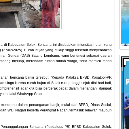
a di Kabupaten Solok. Bencana ini disebabkan intensitas hujan yang
 (27/02/2025). Curah hujan yang cukup tinggi tersebut menyebabkan
 Aliran Sungai (DAS) Batang Lembang, yang berfungsi sebagai daerah
Lembang meluap, merendam rumah-rumah warga, serta memicu tanah
anan bencana banjir tersebut. “Kepada Kalaksa BPBD, Kasatpol-PP,
n siaga karena curah hujan di Solok cukup tinggi sejak dini hari tadi,
 komprehensif agar kita bisa bergerak cepat dalam menangani dampak
ya melalui WhatsApp Grup.
u membahu dalam penanganan banjir, mulai dari BPBD, Dinas Sosial,
dan Wali Nagari beserta Perangkat Nagari, termasuk relawan maupun
i Penanggulangan Bencana (Pusdalops PB) BPBD Kabupaten Solok,