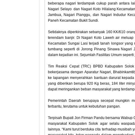
beberapa nagari terdampak cukup parah antara l
Nagari Selayo dan Nagari Koto Hilalang Kecamata
Jambua, Nagari Pianggu, dan Nagari Indudur Kec
Paneh Kecamatan Bukit Sundi.
Setidaknya diperkirakan sebanyak 160 KK/610 oran
terendam banjir. Di Nagari Koto Laweh air melua
Kecamatan Sungai Lasi terjadi tanah longsor yang 
tumbang seperti di Jorong Pinang Sinawa Nagari 
dalam kejadian ini. Sejumlah Fasilitas Umum seperti 
Tim Reaksi Cepat (TRC) BPBD Kabupaten Solok
bekerjasama dengan Aparatur Nagari, Bhabinkamtib
ke lapangan menyerahkan bantuan darurat kepada 
yang diberikan berupa 920 Kg beras, 184 liter miny
dapat meringankan beban masyarakat yang terdam
Pemerintah Daerah berupaya secepat mungkin m
terbantu, terutama untuk kebutuhan pangan.
Terpisah Bupati Jon Firman Pandu bersama Wabup 
masyarakat Kabupaten Solok agar selalu waspad
lainnya. “Kami turut berduka cita terhadap musibah 