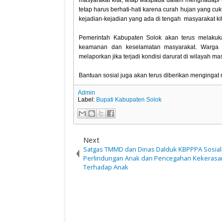
masyarakat kita, tetap waspada dalam menghadapi b
tetap harus berhati-hati karena curah hujan yang cu
kejadian-kejadian yang ada di tengah masyarakat kita
Pemerintah Kabupaten Solok akan terus melaku
keamanan dan keselamatan masyarakat. Warga 
melaporkan jika terjadi kondisi darurat di wilayah m
Bantuan sosial juga akan terus diberikan menging
Admin
Label:
Bupati Kabupaten Solok
Next
Satgas TMMD dan Dinas Dalduk KBPPPA Sosial
Perlindungan Anak dan Pencegahan Kekerasa
Terhadap Anak