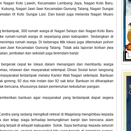
ain Nagari Koto Laweh, Kecamatan Lembang Jaya, Nagari Koto Baru,
n Kubung, Nagari Jawi-Jawi Kecamatan Gunung Talang, Nagari Sungai
amatan IX Koto Sungai Lasi. Dan banjir juga melanda Nagari Muaro
g terdampak, 300 rumah warga di Nagari Selayo dan Nagari Koto Baru
p ke rumah-rumah warga di sepanjang jalan kabupaten. Sedangkan di
menimpa rumah warga. Di beberapa titik lokasi juga ditemukan pohon
Jawi-Jawi Kecamatan Gunung Talang. Tidak ada laporan korban jiwa
jalan, jembatan dan sekolah juga terendam banjir.
 bergerak cepat ke lokasi dalam menangani dan membantu warga
mas, relawan dan masyarakat setempat. Dinas Sosial turun langsung
masyarakat terdampak melalui Kantor Wali Nagari setempat. Bantuan
ak goreng, 92 dus mie instan dan 92 sak telur. Bantuan ini diharapkan
pak bencana, khususnya dalam pemenuhan kebutuhan pangan.
emberikan bantuan agar masyarakat yang terdampak dapat segera
Candra yang sedang mengikuti retreat di Magelang mengimbau kepada
a dan tetap siaga terhadap kemungkinan banjir dan bencana alam
yang terjadi di wilayah kabupaten Solok. Saya berharap kepada seluruh