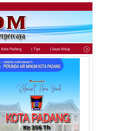
| Kota Padang
| Tips
| Gaya Hidup
| Teknologi
| Kuliner
|