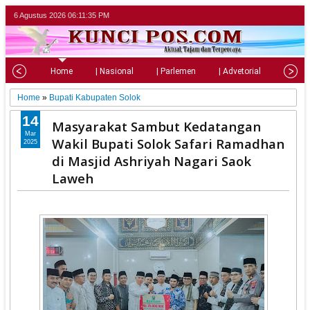
6 Agustus 2026
06:11:36 PM
Home
| Nasional
| Parlemen
| Advetorial
| Pariw
Home
»
Bupati Kabupaten Solok
14
Masyarakat Sambut Kedatangan
Mar
Wakil Bupati Solok Safari Ramadhan
2025
di Masjid Ashriyah Nagari Saok
Laweh