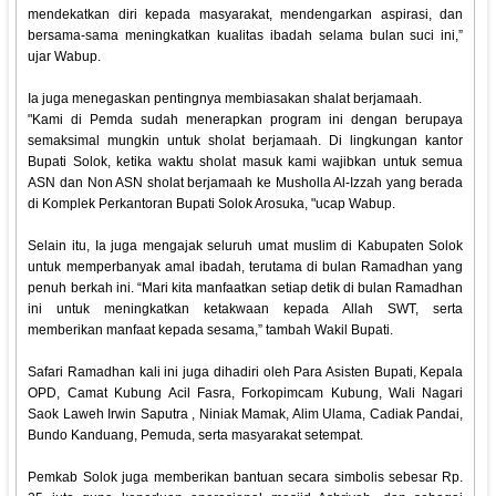
mendekatkan diri kepada masyarakat, mendengarkan aspirasi, dan
bersama-sama meningkatkan kualitas ibadah selama bulan suci ini,”
ujar Wabup.
Ia juga menegaskan pentingnya membiasakan shalat berjamaah.
"Kami di Pemda sudah menerapkan program ini dengan berupaya
semaksimal mungkin untuk sholat berjamaah. Di lingkungan kantor
Bupati Solok, ketika waktu sholat masuk kami wajibkan untuk semua
ASN dan Non ASN sholat berjamaah ke Musholla Al-Izzah yang berada
di Komplek Perkantoran Bupati Solok Arosuka, "ucap Wabup.
Selain itu, Ia juga mengajak seluruh umat muslim di Kabupaten Solok
untuk memperbanyak amal ibadah, terutama di bulan Ramadhan yang
penuh berkah ini. “Mari kita manfaatkan setiap detik di bulan Ramadhan
ini untuk meningkatkan ketakwaan kepada Allah SWT, serta
memberikan manfaat kepada sesama,” tambah Wakil Bupati.
Safari Ramadhan kali ini juga dihadiri oleh Para Asisten Bupati, Kepala
OPD, Camat Kubung Acil Fasra, Forkopimcam Kubung, Wali Nagari
Saok Laweh Irwin Saputra , Niniak Mamak, Alim Ulama, Cadiak Pandai,
Bundo Kanduang, Pemuda, serta masyarakat setempat.
Pemkab Solok juga memberikan bantuan secara simbolis sebesar Rp.