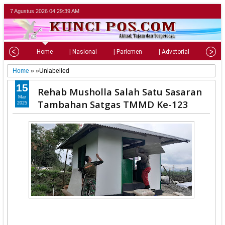
7 Agustus 2026
04:29:40 AM
Home
| Nasional
| Parlemen
| Advetorial
| Pariw
Home
» »Unlabelled
15
Rehab Musholla Salah Satu Sasaran
Mar
Tambahan Satgas TMMD Ke-123
2025