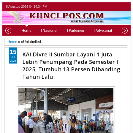
8 Agustus 2026
04:14:35 PM
Home
| Nasional
| Parlemen
| Advetorial
| Pariw
Home
» »Unlabelled
15
KAI Divre II Sumbar Layani 1 Juta
Jul
Lebih Penumpang Pada Semester I
2025
2025, Tumbuh 13 Persen Dibanding
Tahun Lalu