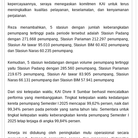
kepercayaannya, seraya menegaskan komitmen KAI untuk terus
meningkatkan kualitas pelayanan, keselamatan, dan kenyamanan
perjalanan.
Reza menambahkan, 5 stasiun dengan jumlah keberangkatan
penumpang tertinggi pada periode tersebut adalah Stasiun Padang
dengan 271.668 penumpang, Stasiun Pariaman 212.297 penumpang,
Stasiun Air tawar 95.010 penumpang, Stasiun BIM 60.402 penumpang
dan Stasiun Naras 60.235 penumpang.
Kemudian, 5 stasiun kedatangan dengan volume penumpang tertinggi
yaitu Stasiun Padang dengan 285.560 penumpang, Stasiun Pariaman
219.675 penumpang, Stasiun Air tawar 83.905 penumpang, Stasiun
Naras 66.131 penumpang dan Stasiun BIM 57.941 penumpang
Dari sisi ketepatan waktu, KAI Divre II Sumbar berhasil mencatatkan
performa yang membanggakan. Tingkat ketepatan waktu kedatangan
kereta penumpang Semester I 2025 mencapai 99,62% persen, naik dari
99,34% persen pada periode yang sama tahun lalu. Sementara untuk
tingkat ketepatan waktu keberangkatan kereta penumpang Semester I
2025 tetap terjaga di angka 99,84% persen.
Kinerja ini didukung oleh peningkatan mutu operasional secara