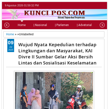
9 Agustus 2026
01:59:33 PM
Home
| Nasional
| Parlemen
| Advetorial
| Pariw
Home
» »Unlabelled
09
Wujud Nyata Kepedulian terhadap
Jul
Lingkungan dan Masyarakat, KAI
2025
Divre II Sumbar Gelar Aksi Bersih
Lintas dan Sosialisasi Keselamatan