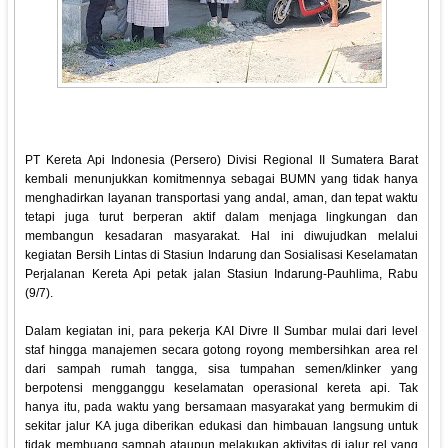
PT Kereta Api Indonesia (Persero) Divisi Regional II Sumatera Barat
kembali menunjukkan komitmennya sebagai BUMN yang tidak hanya
menghadirkan layanan transportasi yang andal, aman, dan tepat waktu
tetapi juga turut berperan aktif dalam menjaga lingkungan dan
membangun kesadaran masyarakat. Hal ini diwujudkan melalui
kegiatan Bersih Lintas di Stasiun Indarung dan Sosialisasi Keselamatan
Perjalanan Kereta Api petak jalan Stasiun Indarung-Pauhlima, Rabu
(9/7).
Dalam kegiatan ini, para pekerja KAI Divre II Sumbar mulai dari level
staf hingga manajemen secara gotong royong membersihkan area rel
dari sampah rumah tangga, sisa tumpahan semen/klinker yang
berpotensi mengganggu keselamatan operasional kereta api. Tak
hanya itu, pada waktu yang bersamaan masyarakat yang bermukim di
sekitar jalur KA juga diberikan edukasi dan himbauan langsung untuk
tidak membuang sampah ataupun melakukan aktivitas di jalur rel yang