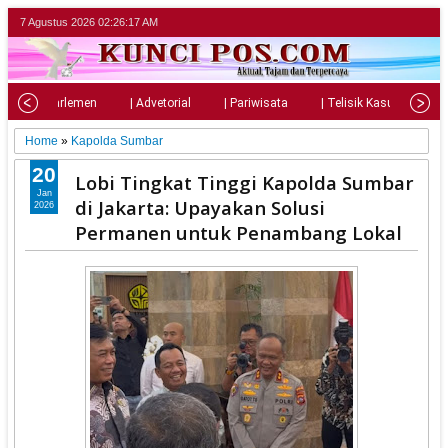
7 Agustus 2026
02:26:18 AM
al
| Parlemen
| Advetorial
| Pariwisata
| Telisik Kasus
| 
Home
»
Kapolda Sumbar
20
Lobi Tingkat Tinggi Kapolda Sumbar
Jan
di Jakarta: Upayakan Solusi
2026
Permanen untuk Penambang Lokal