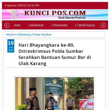
6 Agustus 2026
01:33:45 PM
| Parlemen
| Advetorial
| Pariwisata
| Telisik Kasus
| Su
Home
»
Dirkrimsus Polda Sumbar
19
Hari Bhayangkara ke-80,
Jun
Ditreskrimsus Polda Sumbar
2026
Serahkan Bantuan Sumur Bor di
Ulak Karang