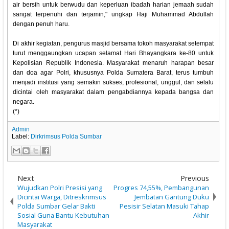
air bersih untuk berwudu dan keperluan ibadah harian jemaah sudah
sangat terpenuhi dan terjamin," ungkap Haji Muhammad Abdullah
dengan penuh haru.
‎Di akhir kegiatan, pengurus masjid bersama tokoh masyarakat setempat
turut menggaungkan ucapan selamat Hari Bhayangkara ke-80 untuk
Kepolisian Republik Indonesia. Masyarakat menaruh harapan besar
dan doa agar Polri, khususnya Polda Sumatera Barat, terus tumbuh
menjadi institusi yang semakin sukses, profesional, unggul, dan selalu
dicintai oleh masyarakat dalam pengabdiannya kepada bangsa dan
negara.
(*)
Admin
Label:
Dirkrimsus Polda Sumbar
Next
Previous
Wujudkan Polri Presisi yang
Progres 74,55%, Pembangunan
Dicintai Warga, Ditreskrimsus
Jembatan Gantung Duku
Polda Sumbar Gelar Bakti
Pesisir Selatan Masuki Tahap
Sosial Guna Bantu Kebutuhan
Akhir
Masyarakat