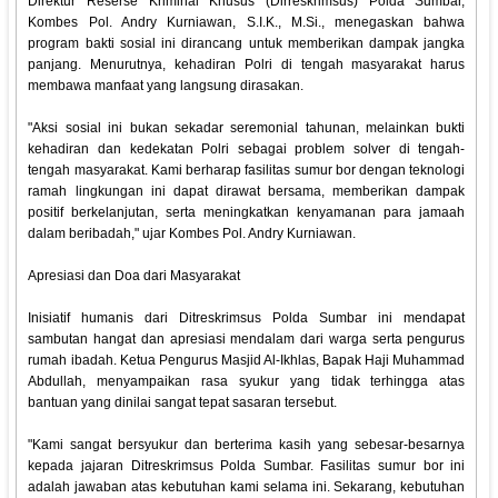
‎Direktur Reserse Kriminal Khusus (Dirreskrimsus) Polda Sumbar,
Kombes Pol. Andry Kurniawan, S.I.K., M.Si., menegaskan bahwa
program bakti sosial ini dirancang untuk memberikan dampak jangka
panjang. Menurutnya, kehadiran Polri di tengah masyarakat harus
membawa manfaat yang langsung dirasakan.
‎"Aksi sosial ini bukan sekadar seremonial tahunan, melainkan bukti
kehadiran dan kedekatan Polri sebagai problem solver di tengah-
tengah masyarakat. Kami berharap fasilitas sumur bor dengan teknologi
ramah lingkungan ini dapat dirawat bersama, memberikan dampak
positif berkelanjutan, serta meningkatkan kenyamanan para jamaah
dalam beribadah," ujar Kombes Pol. Andry Kurniawan.
‎Apresiasi dan Doa dari Masyarakat
‎Inisiatif humanis dari Ditreskrimsus Polda Sumbar ini mendapat
sambutan hangat dan apresiasi mendalam dari warga serta pengurus
rumah ibadah. Ketua Pengurus Masjid Al-Ikhlas, Bapak Haji Muhammad
Abdullah, menyampaikan rasa syukur yang tidak terhingga atas
bantuan yang dinilai sangat tepat sasaran tersebut.
‎"Kami sangat bersyukur dan berterima kasih yang sebesar-besarnya
kepada jajaran Ditreskrimsus Polda Sumbar. Fasilitas sumur bor ini
adalah jawaban atas kebutuhan kami selama ini. Sekarang, kebutuhan