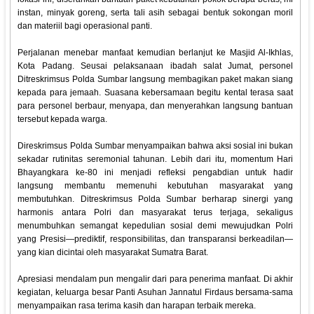
instan, minyak goreng, serta tali asih sebagai bentuk sokongan moril
dan materiil bagi operasional panti.
‎Perjalanan menebar manfaat kemudian berlanjut ke Masjid Al-Ikhlas,
Kota Padang. Seusai pelaksanaan ibadah salat Jumat, personel
Ditreskrimsus Polda Sumbar langsung membagikan paket makan siang
kepada para jemaah. Suasana kebersamaan begitu kental terasa saat
para personel berbaur, menyapa, dan menyerahkan langsung bantuan
tersebut kepada warga.
‎Direskrimsus Polda Sumbar menyampaikan bahwa aksi sosial ini bukan
sekadar rutinitas seremonial tahunan. Lebih dari itu, momentum Hari
Bhayangkara ke-80 ini menjadi refleksi pengabdian untuk hadir
langsung membantu memenuhi kebutuhan masyarakat yang
membutuhkan. Ditreskrimsus Polda Sumbar berharap sinergi yang
harmonis antara Polri dan masyarakat terus terjaga, sekaligus
menumbuhkan semangat kepedulian sosial demi mewujudkan Polri
yang Presisi—prediktif, responsibilitas, dan transparansi berkeadilan—
yang kian dicintai oleh masyarakat Sumatra Barat.
‎Apresiasi mendalam pun mengalir dari para penerima manfaat. Di akhir
kegiatan, keluarga besar Panti Asuhan Jannatul Firdaus bersama-sama
menyampaikan rasa terima kasih dan harapan terbaik mereka.