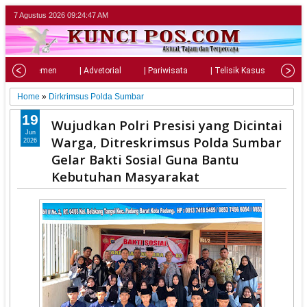
7 Agustus 2026
09:24:49 AM
| Parlemen
| Advetorial
| Pariwisata
| Telisik Kasus
| Su
Home
»
Dirkrimsus Polda Sumbar
19
Wujudkan Polri Presisi yang Dicintai
Jun
Warga, Ditreskrimsus Polda Sumbar
2026
Gelar Bakti Sosial Guna Bantu
Kebutuhan Masyarakat