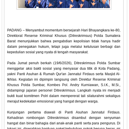
‎PADANG – Menyambut momentum bersejarah Hari Bhayangkara ke-80,
Direktorat Reserse Kriminal Khusus (Ditreskrimsus) Polda Sumatera
Barat menunjukkan bahwa pengabdian kepolisian tidak hanya hadir
dalam penegakan hukum, tetapi juga melalui ketulusan berbagi dan
kepedulian sosial yang nyata di tengah masyarakat.
‎Pada Jumat penuh berkah (19/6/2026), Ditreskrimsus Polda Sumbar
menggelar aksi bakti sosial yang menyasar dua titik di Kota Padang,
yakni Panti Asuhan & Rumah Qur'an Jannatul Firdaus serta Masjid Al-
Ikhlas. Kegiatan ini dipimpin langsung oleh Direktur Reserse Kriminal
Khusus Polda Sumbar, Kombes Pol. Andry Kurniawan, S.I.K., M.Si.,
didampingi jajaran personel Ditreskrimsus. Langkah nyata ini menjadi
bukti kuat komitmen Polri dalam mempererat tali silaturahmi sekaligus
merajut kedekatan emosional yang hangat dengan warga.
‎Kunjungan pertama diawali di Panti Asuhan Jannatul Firdaus.
Kehadiran rombongan Ditreskrimsus disambut dengan senyuman
hangat dan binar bahagia dari anak-anak panti serta para pengurus. Di
lokasi ini, diserahkan bantuan paket kebutuhan pokok berupa beras, mi