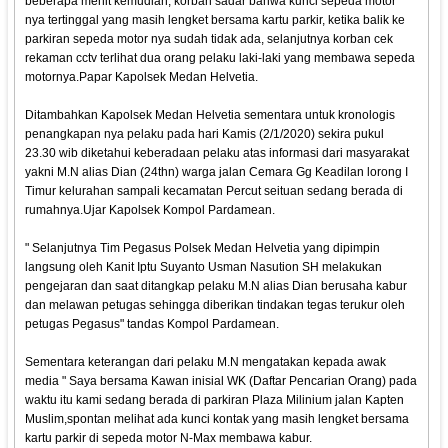
beberapa menit kemudian, korban sadar bahwa kunci sepeda motor
nya tertinggal yang masih lengket bersama kartu parkir, ketika balik ke
parkiran sepeda motor nya sudah tidak ada, selanjutnya korban cek
rekaman cctv terlihat dua orang pelaku laki-laki yang membawa sepeda
motornya.Papar Kapolsek Medan Helvetia.
Ditambahkan Kapolsek Medan Helvetia sementara untuk kronologis
penangkapan nya pelaku pada hari Kamis (2/1/2020) sekira pukul
23.30 wib diketahui keberadaan pelaku atas informasi dari masyarakat
yakni M.N alias Dian (24thn) warga jalan Cemara Gg Keadilan lorong I
Timur kelurahan sampali kecamatan Percut seituan sedang berada di
rumahnya.Ujar Kapolsek Kompol Pardamean.
" Selanjutnya Tim Pegasus Polsek Medan Helvetia yang dipimpin
langsung oleh Kanit Iptu Suyanto Usman Nasution SH melakukan
pengejaran dan saat ditangkap pelaku M.N alias Dian berusaha kabur
dan melawan petugas sehingga diberikan tindakan tegas terukur oleh
petugas Pegasus" tandas Kompol Pardamean.
Sementara keterangan dari pelaku M.N mengatakan kepada awak
media " Saya bersama Kawan inisial WK (Daftar Pencarian Orang) pada
waktu itu kami sedang berada di parkiran Plaza Milinium jalan Kapten
Muslim,spontan melihat ada kunci kontak yang masih lengket bersama
kartu parkir di sepeda motor N-Max membawa kabur.