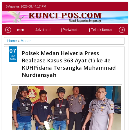
6 Agustus 2026
08:44:18 PM
| Parlemen
| Advetorial
| Pariwisata
| Telisik Kasus
| Su
Home
»
Medan
07
Polsek Medan Helvetia Press
Jan
Realease Kasus 363 Ayat (1) ke 4e
2020
KUHPidana Tersangka Muhammad
Nurdiansyah