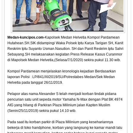
Medan-kuncipos.com-
Kapolsek Medan Helvetia Kompol Pardamean
Hutahean.SH.SIK didampingi Waka Polsek Iptu Karya Tarigan SH, Kanit
Reskrim Iptu Suyanto Usman.Nasution. SH dan Panit Reskrim Iptu Sahri
Sebayang.SH melaksanakan kegiatan Press Release Kasus Curanmor
di Mapolsek Medan Helvetia,(Selasa/7/1/2020) sekira pukul 11.30 wib.
Kompol Pardamean menjelaskan kronologis kejadian Berdasarkan
laporan Polisi : LP/841/XI/2019/SU/Polrestabes Medan/Sek Medan
Helvetia pada tanggal 26/11/2019.
Pelapor atas nama Alexander S telah menjadi korban tindak pidana
pencurian satu unit sepeda motor Yamaha N-Max dengan Plat BK 4974
AIG yang hilang di Parkiran Plaza Milinium jalan Kapten Muslim
(Senin/25/11/2019) sekira pukul 14.10 wib.
Pada saat itu korban parkir di Plaza Milinium yang kesehariannya
bekerja di toko handphone, korban yang langsung ke kamar mandi lalu