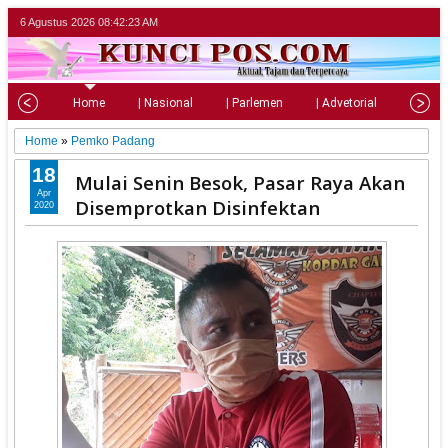
6 Agustus 2026
08:42:24 AM
Home
| Nasional
| Parlemen
| Advetorial
| Pariw
Home
»
Pemko Padang
18
Mulai Senin Besok, Pasar Raya Akan
Apr
Disemprotkan Disinfektan
2020