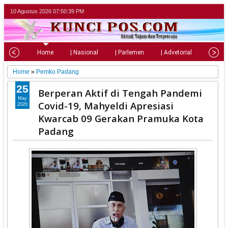
10 Agustus 2026
07:50:41 PM
Home
| Nasional
| Parlemen
| Advetorial
| Pariw
Home
»
Pemko Padang
25
Berperan Aktif di Tengah Pandemi
May
Covid-19, Mahyeldi Apresiasi
2020
Kwarcab 09 Gerakan Pramuka Kota
Padang