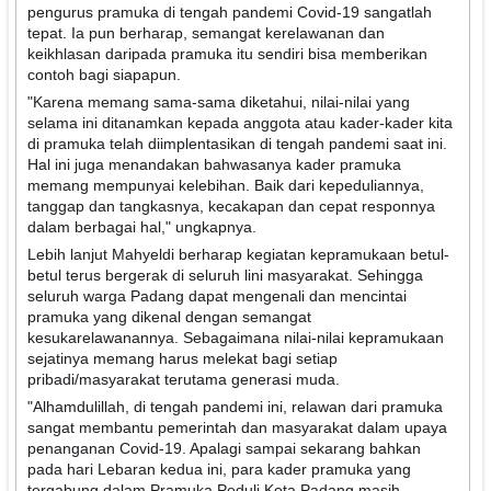
pengurus pramuka di tengah pandemi Covid-19 sangatlah
tepat. Ia pun berharap, semangat kerelawanan dan
keikhlasan daripada pramuka itu sendiri bisa memberikan
contoh bagi siapapun.
"Karena memang sama-sama diketahui, nilai-nilai yang
selama ini ditanamkan kepada anggota atau kader-kader kita
di pramuka telah diimplentasikan di tengah pandemi saat ini.
Hal ini juga menandakan bahwasanya kader pramuka
memang mempunyai kelebihan. Baik dari kepeduliannya,
tanggap dan tangkasnya, kecakapan dan cepat responnya
dalam berbagai hal," ungkapnya.
Lebih lanjut Mahyeldi berharap kegiatan kepramukaan betul-
betul terus bergerak di seluruh lini masyarakat. Sehingga
seluruh warga Padang dapat mengenali dan mencintai
pramuka yang dikenal dengan semangat
kesukarelawanannya. Sebagaimana nilai-nilai kepramukaan
sejatinya memang harus melekat bagi setiap
pribadi/masyarakat terutama generasi muda.
"Alhamdulillah, di tengah pandemi ini, relawan dari pramuka
sangat membantu pemerintah dan masyarakat dalam upaya
penanganan Covid-19. Apalagi sampai sekarang bahkan
pada hari Lebaran kedua ini, para kader pramuka yang
tergabung dalam Pramuka Peduli Kota Padang masih