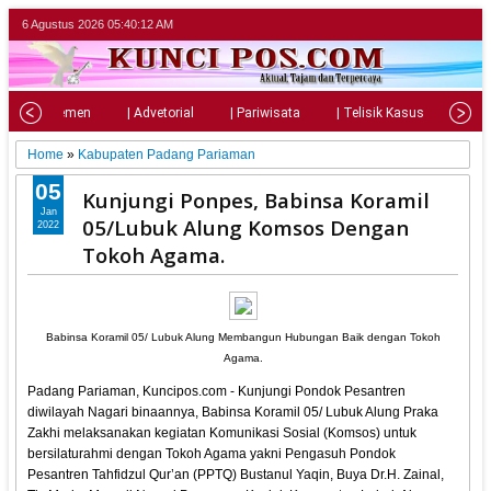
6 Agustus 2026
05:40:13 AM
| Parlemen
| Advetorial
| Pariwisata
| Telisik Kasus
| Su
Home
»
Kabupaten Padang Pariaman
05
Kunjungi Ponpes, Babinsa Koramil
Jan
05/Lubuk Alung Komsos Dengan
2022
Tokoh Agama.
Babinsa Koramil 05/ Lubuk Alung Membangun Hubungan Baik dengan Tokoh
Agama.
Padang Pariaman, Kuncipos.com - Kunjungi Pondok Pesantren
diwilayah Nagari binaannya, Babinsa Koramil 05/ Lubuk Alung Praka
Zakhi melaksanakan kegiatan Komunikasi Sosial (Komsos) untuk
bersilaturahmi dengan Tokoh Agama yakni Pengasuh Pondok
Pesantren Tahfidzul Qur’an (PPTQ) Bustanul Yaqin, Buya Dr.H. Zainal,