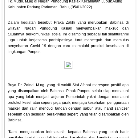
Tk. Mudo. M.ag di Nagari Punggung Kasiak Kecamatan Lubuk Alung
Kabupaten Padang Pariaman. Rabu, (05/01/2022)
Dalam kegiatan tersebut Praka Zakhi yang merupakan Babinsa di
wilayah Nagari Punggung Kasiak menyampaikan maksud dan
tujuannya berkomunikasi sosial ini disamping sebagai tali silahturahmi
juga untuk kerjasama partisipasinya turut mencegah dan memutus
penyebaran Covid 19 dengan cara mematuhi protokol kesehatan di
lingkungan Ponpes.
Buya Dr. Zainal M.ag, yang di wakili Staf Afrinal merespon positif apa
yang disampaikan oleh Babinsa. Pihak Ponpes selalu siap mematuhi
apa yang telah menjadi anjuran Pemerintah yakni dengan mematuhi
protokol kesehatan seperti jaga jarak, menjaga kesehatan, penggunaan
masker dan rajin mencuci tangan dengan sabun atau hand sanitizer
sebelum dan sesudah beraktivitas seperti yang telah disampaikan oleh
Babinsa.
“Kami mengucapkan terimakasih kepada Babinsa yang telah hadir
bersilaturahmi dan peduli terhadap kesehatan dan kondisi para santri