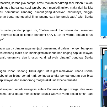
hatikan, karena jika sampai nafsu makan berkurang sapi tersebut akan
ingga harga jual sapi tersebut pun menjadi anjlok, maka dari itu kita
ari pembuatan kandang, rumput yang diberikan, minumnya, hingga
benar-benar mengetahui ilmu tentang cara berternak sapi,” tutur Serda
os serta pendampingan ini, “Selain untuk berdiskusi dan memberi
otivasi agar di tengah pandemi COVID-19 ini warga binaan terus
ya”.
p agar warga binaan saya menjadi bersemangat dalam mengembangkan
berkembang maka bisa meningkatkan kebutuhan daging sapi di wilayah
nsi, umumnya dan khususnya di wilayah binaan," pungkas Serda
gari Toboh Gadang Timur agar untuk giat melakukan usaha usaha
ebutuhan hidup sehari-hari, sehingga angka pengangguran pun bisa
iap wilayah dan mendorong masyarakat untuk berwirausaha.
Diharapkan terjadi sinergitas antara Babinsa dengan warga dan akan
akat serta dapat menciptakan situasi wilayah yang selalu aman dan