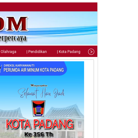
| Olahraga
| Pendidikan
| Kota Padang
| Tips
| Gaya Hidup