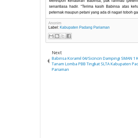
Merespon kehadiran Babinsa, pak rahmad (petern
senantiasa hadir. “Terima kasih Babinsa atas k
peternak maupun petani yang ada di nagari toboh ga
Anonim
Label:
Kabupaten Padang Pariaman
Next
Babinsa Koramil 04/Sicincin Dampingi SMAN 1 
Tanam Lomba PBB Tingkat SLTA Kabupaten Pa
Pariaman