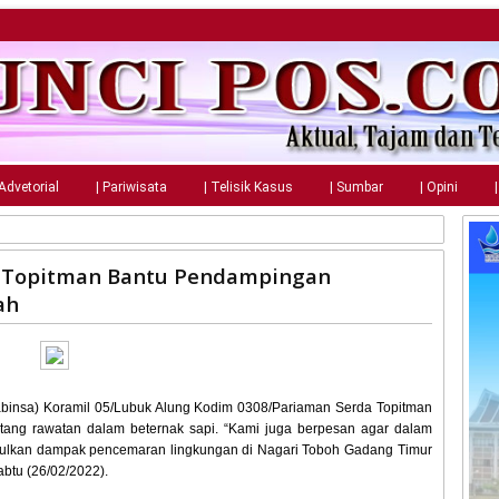
 Advetorial
| Pariwisata
| Telisik Kasus
| Sumbar
| Opini
a Topitman Bantu Pendampingan
ah
abinsa) Koramil 05/Lubuk Alung Kodim 0308/Pariaman Serda Topitman
tang rawatan dalam beternak sapi. “Kami juga berpesan agar dalam
ulkan dampak pencemaran lingkungan di Nagari Toboh Gadang Timur
btu (26/02/2022).