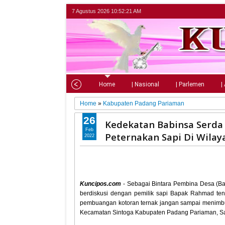
7 Agustus 2026
10:52:22 AM
Home
| Nasional
| Parlemen
|
Home
»
Kabupaten Padang Pariaman
26
Kedekatan Babinsa Serd
Feb
Peternakan Sapi Di Wilay
2022
Kuncipos.com
- Sebagai Bintara Pembina Desa (B
berdiskusi dengan pemilik sapi Bapak Rahmad ten
pembuangan kotoran ternak jangan sampai menimb
Kecamatan Sintoga Kabupaten Padang Pariaman, Sa