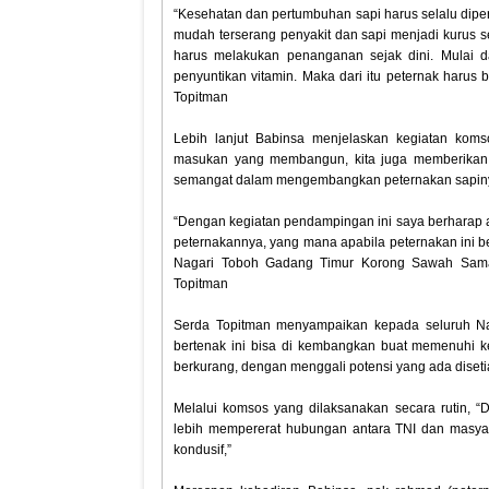
“Kesehatan dan pertumbuhan sapi harus selalu diper
mudah terserang penyakit dan sapi menjadi kurus seh
harus melakukan penanganan sejak dini. Mulai d
penyuntikan vitamin. Maka dari itu peternak harus 
Topitman
Lebih lanjut Babinsa menjelaskan kegiatan koms
masukan yang membangun, kita juga memberikan m
semangat dalam mengembangkan peternakan sapin
“Dengan kegiatan pendampingan ini saya berhara
peternakannya, yang mana apabila peternakan ini 
Nagari Toboh Gadang Timur Korong Sawah Sama
Topitman
Serda Topitman menyampaikan kepada seluruh Na
bertenak ini bisa di kembangkan buat memenuhi k
berkurang, dengan menggali potensi yang ada diset
Melalui komsos yang dilaksanakan secara rutin, “
lebih mempererat hubungan antara TNI dan masyar
kondusif,”