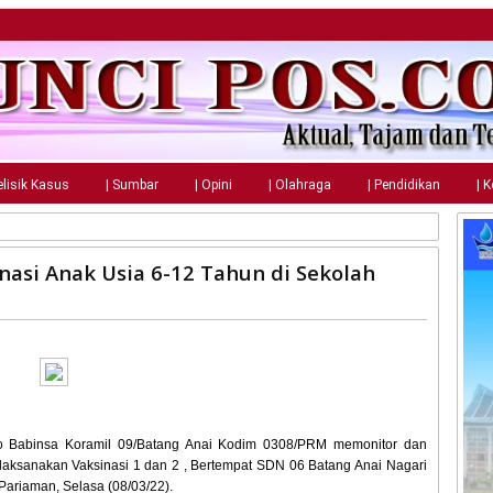
elisik Kasus
| Sumbar
| Opini
| Olahraga
| Pendidikan
| 
nasi Anak Usia 6-12 Tahun di Sekolah
o Babinsa Koramil 09/Batang Anai Kodim 0308/PRM memonitor dan
aksanakan Vaksinasi 1 dan 2 , Bertempat SDN 06 Batang Anai Nagari
Pariaman, Selasa (08/03/22).