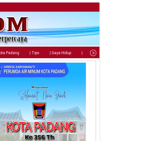
Kota Padang
| Tips
| Gaya Hidup
| Teknologi
| Kuliner
| C