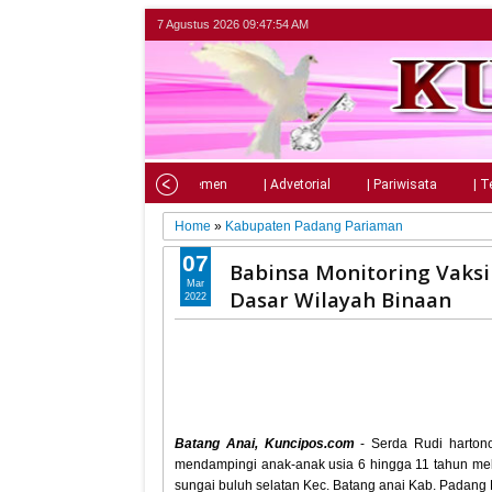
7 Agustus 2026
09:47:56 AM
Home
| Nasional
| Parlemen
| Advetorial
| Pariwisata
| T
Home
»
Kabupaten Padang Pariaman
07
Babinsa Monitoring Vaksi
Mar
Dasar Wilayah Binaan
2022
Batang Anai, Kuncipos.com
- Serda Rudi harton
mendampingi anak-anak usia 6 hingga 11 tahun mel
sungai buluh selatan Kec. Batang anai Kab. Padang 