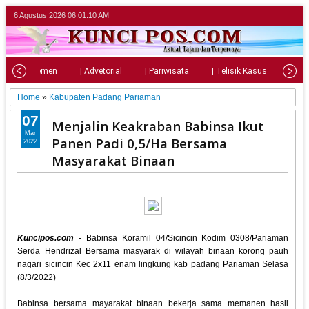
6 Agustus 2026
06:01:11 AM
| Parlemen
| Advetorial
| Pariwisata
| Telisik Kasus
| Su
Home
»
Kabupaten Padang Pariaman
07
Menjalin Keakraban Babinsa Ikut
Mar
Panen Padi 0,5/Ha Bersama
2022
Masyarakat Binaan
Kuncipos.com
- Babinsa Koramil 04/Sicincin Kodim 0308/Pariaman
Serda Hendrizal Bersama masyarak di wilayah binaan korong pauh
nagari sicincin Kec 2x11 enam lingkung kab padang Pariaman Selasa
(8/3/2022)
Babinsa bersama mayarakat binaan bekerja sama memanen hasil