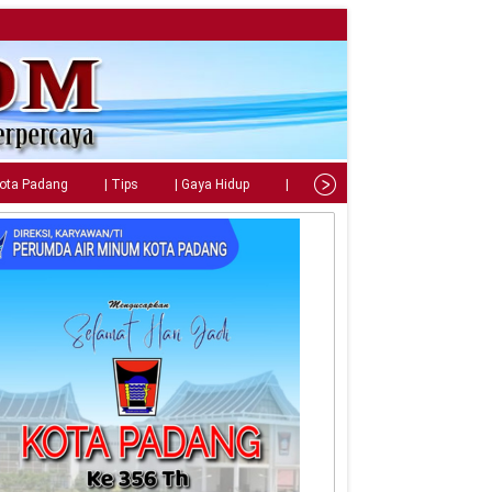
Kota Padang
| Tips
| Gaya Hidup
| Teknologi
| Kuliner
| C