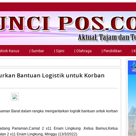
elisik Kasus
| Sumbar
| Opini
| Olahraga
| Pendidikan
| 
urkan Bantuan Logistik untuk Korban
saman Barat dalam rangka mengantarkan logistk bantuan untuk korban
Padang Pariaman,Camat 2 x11 Enam Lingkung ,Ketua Bamus,Ketua
tan 2 x11 Enam Lingkung, Minggu (13/3/2022).