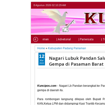
8 Agustus 2026
02:10:30 AM
Home
| Nasional
| Parlemen
| Advetorial
| Pariwisata
| T
Home
»
Kabupaten Padang Pariaman
12
Nagari Lubuk Pandan Sal
Mar
Gempa di Pasaman Barat
2022
Kuncipos.com
- Nagari Lb Pandan berangkat ke Pa
gempa di daerah itu.
Para rombongan langsung dilepas oleh Bupati 
KAN,Ketua LPM dan didampingi Kasi Trantib Kecama