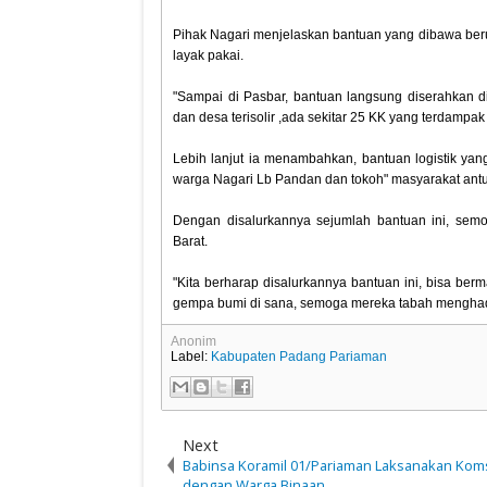
Pihak Nagari menjelaskan bantuan yang dibawa beru
layak pakai.
"Sampai di Pasbar, bantuan langsung diserahkan di
dan desa terisolir ,ada sekitar 25 KK yang terdampa
Lebih lanjut ia menambahkan, bantuan logistik ya
warga Nagari Lb Pandan dan tokoh" masyarakat ant
Dengan disalurkannya sejumlah bantuan ini, se
Barat.
"Kita berharap disalurkannya bantuan ini, bisa be
gempa bumi di sana, semoga mereka tabah menghada
Anonim
Label:
Kabupaten Padang Pariaman
Next
Babinsa Koramil 01/Pariaman Laksanakan Ko
dengan Warga Binaan