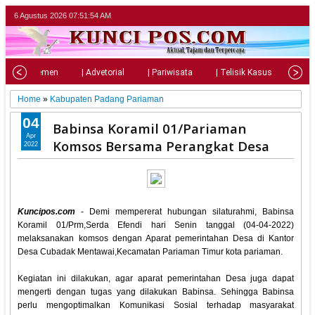
6 Agustus 2026
07:51:55 AM
| Parlemen
| Advetorial
| Pariwisata
| Telisik Kasus
| Su
Home
»
Kabupaten Padang Pariaman
04
Babinsa Koramil 01/Pariaman
Apr
Komsos Bersama Perangkat Desa
2022
Kuncipos.com
- Demi mempererat hubungan silaturahmi, Babinsa
Koramil 01/Prm,Serda Efendi hari Senin tanggal (04-04-2022)
melaksanakan komsos dengan Aparat pemerintahan Desa di Kantor
Desa Cubadak Mentawai,Kecamatan Pariaman Timur kota pariaman.
Kegiatan ini dilakukan, agar aparat pemerintahan Desa juga dapat
mengerti dengan tugas yang dilakukan Babinsa. Sehingga Babinsa
perlu mengoptimalkan Komunikasi Sosial terhadap masyarakat