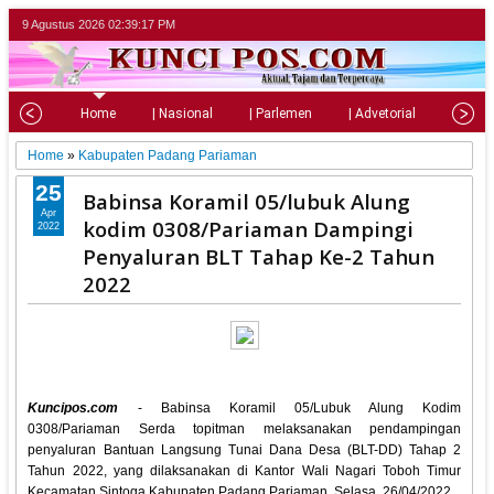
9 Agustus 2026
02:39:18 PM
Home
| Nasional
| Parlemen
| Advetorial
| Pariw
Home
»
Kabupaten Padang Pariaman
25
Babinsa Koramil 05/lubuk Alung
Apr
kodim 0308/Pariaman Dampingi
2022
Penyaluran BLT Tahap Ke-2 Tahun
2022
Kuncipos.com
- Babinsa Koramil 05/Lubuk Alung Kodim
0308/Pariaman Serda topitman melaksanakan pendampingan
penyaluran Bantuan Langsung Tunai Dana Desa (BLT-DD) Tahap 2
Tahun 2022, yang dilaksanakan di Kantor Wali Nagari Toboh Timur
Kecamatan Sintoga Kabupaten Padang Pariaman. Selasa, 26/04/2022