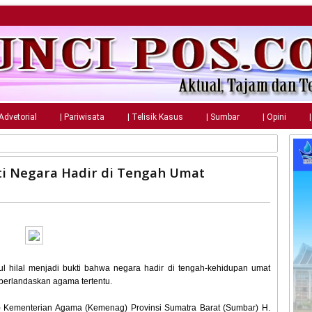
 Advetorial
| Pariwisata
| Telisik Kasus
| Sumbar
| Opini
kti Negara Hadir di Tengah Umat
ul hilal menjadi bukti bahwa negara hadir di tengah-kehidupan umat
erlandaskan agama tertentu.
l) Kementerian Agama (Kemenag) Provinsi Sumatra Barat (Sumbar) H.