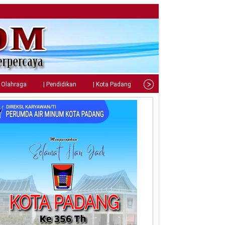
| Olahraga
| Pendidikan
| Kota Padang
| Tips
| Gaya Hidup