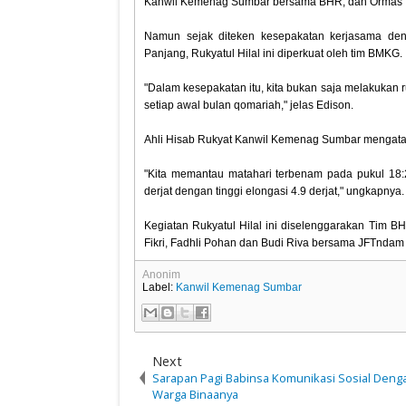
Kanwil Kemenag Sumbar bersama BHR, dan Ormas I
Namun sejak diteken kesepakatan kerjasama den
Panjang, Rukyatul Hilal ini diperkuat oleh tim BMKG.
"Dalam kesepakatan itu, kita bukan saja melakukan ru
setiap awal bulan qomariah," jelas Edison.
Ahli Hisab Rukyat Kanwil Kemenag Sumbar mengatakan
"Kita memantau matahari terbenam pada pukul 18:24:
derjat dengan tinggi elongasi 4.9 derjat," ungkapnya.
Kegiatan Rukyatul Hilal ini diselenggarakan Tim 
Fikri, Fadhli Pohan dan Budi Riva bersama JFTndam
Anonim
Label:
Kanwil Kemenag Sumbar
Next
Sarapan Pagi Babinsa Komunikasi Sosial Deng
Warga Binaanya