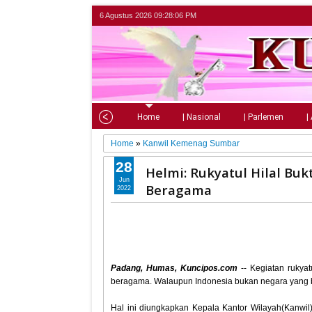
6 Agustus 2026
09:28:07 PM
Home
| Nasional
| Parlemen
|
Home
»
Kanwil Kemenag Sumbar
28
Helmi: Rukyatul Hilal Bu
Jun
Beragama
2022
Padang, Humas, Kuncipos.com
-- Kegiatan rukyat
beragama. Walaupun Indonesia bukan negara yang b
Hal ini diungkapkan Kepala Kantor Wilayah(Kanwi