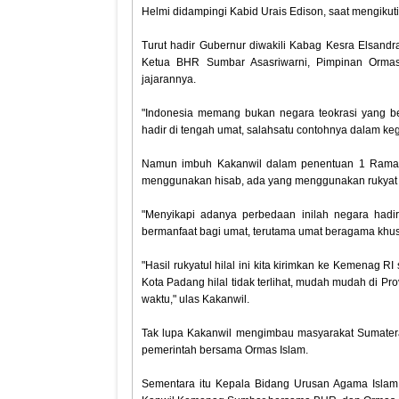
Helmi didampingi Kabid Urais Edison, saat mengikut
Turut hadir Gubernur diwakili Kabag Kesra Elsan
Ketua BHR Sumbar Asasriwarni, Pimpinan Ormas
jajarannya.
"Indonesia memang bukan negara teokrasi yang b
hadir di tengah umat, salahsatu contohnya dalam kegi
Namun imbuh Kakanwil dalam penentuan 1 Ramadan
menggunakan hisab, ada yang menggunakan rukyat
"Menyikapi adanya perbedaan inilah negara hadi
bermanfaat bagi umat, terutama umat beragama khusu
"Hasil rukyatul hilal ini kita kirimkan ke Kemenag 
Kota Padang hilal tidak terlihat, mudah mudah di Pro
waktu," ulas Kakanwil.
Tak lupa Kakanwil mengimbau masyarakat Sumatera 
pemerintah bersama Ormas Islam.
Sementara itu Kepala Bidang Urusan Agama Islam,