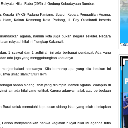
i Rukyatul Hilal, Rabu (29/6) di Gedung Kebudayaan Sumbar.
dra, Kepala BMKG Padang Panjang, Suaidi, Kepala Pengadilan Agama,
 Islam, Kakan Kemenag Kota Padang, H. Edy Oktafiandi beserta
erlandaskan agama, namun kota juga bukan negara sekuler. Negara
atan rukyatul hilal ini," ungkap Kakanwil.
, 1 syawal dan 1 zulhijjah ini ada berbagai pendapat. Ada yang
 dan ada juga yang menggabungkan keduanya.
r menjembatani semuanya. Kita berharap apa yang kita lakukan ini
snya umat Islam," tutur Helmi.
RI sebagai bahan sidang isbat yang dipimpin Menteri Agama. Walapun di
vinsi lain ada hilal yang terlihat. Karena adanya matlak atau perbedaan
Barat untuk mematuhi keputusan sidang isbat yang telah ditetapkan
 Edison menyampaikan bahwa kegiatan rukyat hilal ini agenda rutin